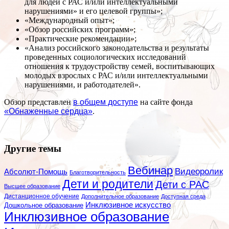
для людей с РАС и/или интеллектуальными
нарушениями» и его целевой группы»;
«Международный опыт»;
«Обзор российских программ»;
«Практические рекомендации»;
«Анализ российского законодательства и результаты
проведенных социологических исследований
отношения к трудоустройству семей, воспитывающих
молодых взрослых с РАС и/или интеллектуальными
нарушениями, и работодателей».
Обзор представлен
в общем доступе
на сайте фонда
«Обнаженные сердца»
.
Другие темы
Вебинар
Видеоролик
Абсолют-Помощь
Благотворительность
Дети и родители
Дети с РАС
Высшее образование
Дистанционное обучение
Дополнительное образование
Доступная среда
Инклюзивное искусство
Дошкольное образование
Инклюзивное образование