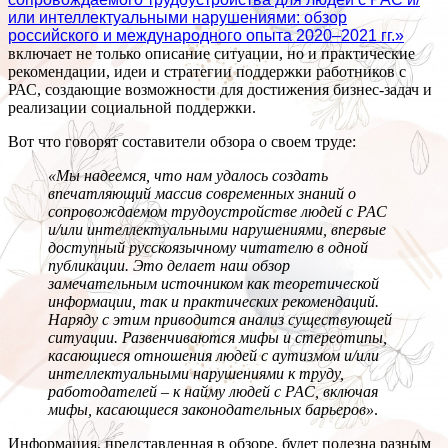
или интеллектуальными нарушениями: обзор
российского и международного опыта 2020–2021 гг.»
включает не только описание ситуации, но и практические
рекомендации, идеи и стратегии поддержки работников с
РАС, создающие возможности для достижения бизнес-задач и
реализации социальной поддержки.
Вот что говорят составители обзора о своем труде:
«Мы надеемся, что нам удалось создать
впечатляющий массив современных знаний о
сопровождаемом трудоустройстве людей с РАС
и/или интеллектуальными нарушениями, впервые
доступный русскоязычному читателю в одной
публикации. Это делает наш обзор
замечательным источником как теоретической
информации, так и практических рекомендаций.
Наряду с этим приводится анализ существующей
ситуации. Развенчиваются мифы и стереотипы,
касающиеся отношения людей с аутизмом и/или
интеллектуальными нарушениями к труду,
работодателей – к найму людей с РАС, включая
мифы, касающиеся законодательных барьеров»
.
Информация, представленная в обзоре, будет полезна разным