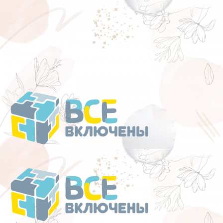
Перейти
к
содержанию