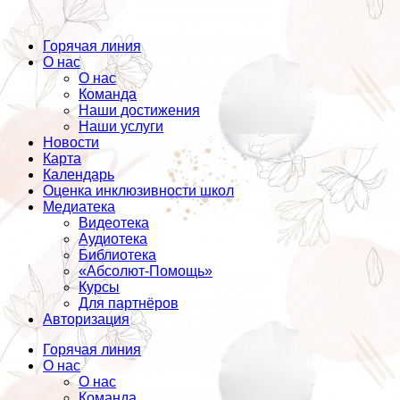
Горячая линия
О нас
О нас
Команда
Наши достижения
Наши услуги
Новости
Карта
Календарь
Оценка инклюзивности школ
Медиатека
Видеотека
Аудиотека
Библиотека
«Абсолют-Помощь»
Курсы
Для партнёров
Авторизация
Горячая линия
О нас
О нас
Команда