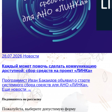
28.07.2026
·
Новости
Каждый может помочь сделать коммуникацию
доступной: сбор средств на проект «ЛИНКа»
Программист Иван Бакаидов объявил о старте
системного сбора средств для АНО «ЛИНКа».
Еще новости →
Подпишитесь на рассылку
Пожалуйста, выберите допустимую форму