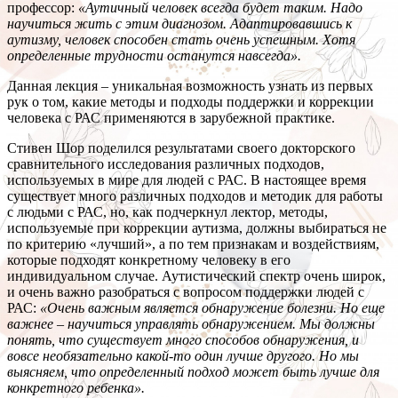
профессор:
«Аутичный человек всегда будет таким. Надо
научиться жить с этим диагнозом. Адаптировавшись к
аутизму, человек способен стать очень успешным. Хотя
определенные трудности останутся навсегда».
Данная лекция – уникальная возможность узнать из первых
рук о том, какие методы и подходы поддержки и коррекции
человека с РАС применяются в зарубежной практике.
Стивен Шор поделился результатами своего докторского
сравнительного исследования различных подходов,
используемых в мире для людей с РАС. В настоящее время
существует много различных подходов и методик для работы
с людьми с РАС, но, как подчеркнул лектор, методы,
используемые при коррекции аутизма, должны выбираться не
по критерию «лучший», а по тем признакам и воздействиям,
которые подходят конкретному человеку в его
индивидуальном случае. Аутистический спектр очень широк,
и очень важно разобраться с вопросом поддержки людей с
РАС:
«Очень важным является обнаружение болезни. Но еще
важнее
–
научиться управлять обнаружением. Мы должны
понять, что существует много способов обнаружения, и
вовсе необязательно какой-то один лучше другого. Но мы
выясняем, что определенный подход может быть лучше для
конкретного ребенка».