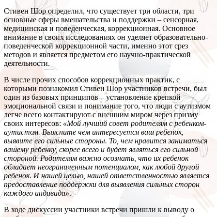
Стивен Шор определил, что существует три области, три
основные сферы вмешательства и поддержки – сенсорная,
медицинская и поведенческая, коррекционная. Основное
внимание в своих исследованиях он уделяет образовательно-
поведенческой коррекционной части, именно этот срез
методов и является предметом его научно-практической
деятельности.
В числе прочих способов коррекционных практик, с
которыми познакомил Стивен Шор участников встречи, был
один из базовых принципов – установление крепкой
эмоциональной связи и понимание того, что люди с аутизмом
легче всего контактируют с внешним миром через призму
своих интересов:
«Мой лучший совет родителям с ребенком-
аутистом. Выясните чем интересуется ваш ребенок,
выявите его сильные стороны. То, чем нравится заниматься
вашему ребенку, скорее всего и будет являться его сильной
стороной. Родителям важно осознать, что их ребенок
обладает неограниченным потенциалом, как любой другой
ребенок. И нашей целью, нашей ответственностью является
предоставление поддержки для выявления сильных сторон
каждого индивида»
.
В ходе дискуссии участники встречи пришли к выводу о