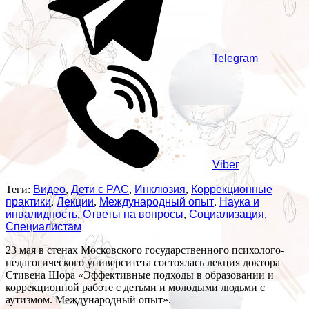
Telegram
Viber
Теги:
Видео
,
Дети с РАС
,
Инклюзия
,
Коррекционные
практики
,
Лекции
,
Международный опыт
,
Наука и
инвалидность
,
Ответы на вопросы
,
Социализация
,
Специалистам
23 мая в стенах Московского государственного психолого-
педагогического университета состоялась лекция доктора
Стивена Шора «Эффективные подходы в образовании и
коррекционной работе с детьми и молодыми людьми с
аутизмом. Международный опыт».