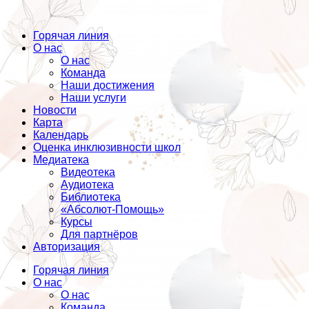
Горячая линия
О нас
О нас
Команда
Наши достижения
Наши услуги
Новости
Карта
Календарь
Оценка инклюзивности школ
Медиатека
Видеотека
Аудиотека
Библиотека
«Абсолют-Помощь»
Курсы
Для партнёров
Авторизация
Горячая линия
О нас
О нас
Команда