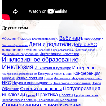
Другие темы
Вебинар
Видеоролик
Абсолют-Помощь
Благотворительность
Дети и родители
Дети с РАС
Высшее образование
Дистанционное обучение
Дополнительное образование
Доступная среда
Инклюзивное искусство
Дошкольное образование
Инклюзивное образование
Инклюзия
Интересно
Инклюзия в культуре
Конференция
Конкурсы
Консультации
Комплексное сопровождение
Коррекционные практики
Курсы
Мастер-класс
Международный опыт
НКО
Наука и инвалидность
Начальное образование
Новое
Популяризация
Ответы на вопросы
Обучение
инклюзии
Практика
Проекты
Профориентация
Право
Психологическая помощь
Реабилитационные практики
Социализация
Социокультурная