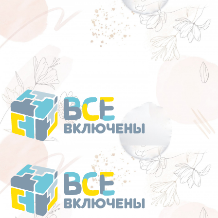
Перейти
к
содержанию