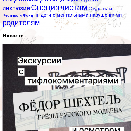
Специалистам
инклюзия
Студентам
дети с ментальными нарушениями
Фестивали
Фонд ПГ
родителям
Новости