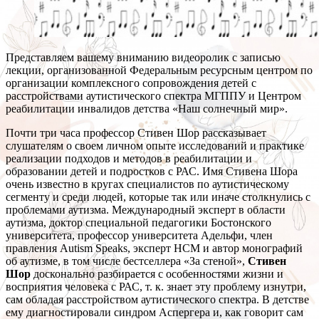
Представляем вашему вниманию видеоролик с записью
лекции, организованной Федеральным ресурсным центром по
организации комплексного сопровождения детей с
расстройствами аутистического спектра МГППУ и Центром
реабилитации инвалидов детства «Наш солнечный мир».
Почти три часа профессор Стивен Шор рассказывает
слушателям о своем личном опыте исследований и практике
реализации подходов и методов в реабилитации и
образовании детей и подростков с РАС. Имя Стивена Шора
очень известно в кругах специалистов по аутистическому
сегменту и среди людей, которые так или иначе столкнулись с
проблемами аутизма. Международный эксперт в области
аутизма, доктор специальной педагогики Бостонского
университета, профессор университета Адельфи, член
правления Autism Speaks, эксперт НСМ и автор монографий
об аутизме, в том числе бестселлера «За стеной»,
Стивен
Шор
досконально разбирается с особенностями жизни и
восприятия человека с РАС, т. к. знает эту проблему изнутри,
сам обладая расстройством аутистического спектра. В детстве
ему диагностировали синдром Аспергера и, как говорит сам