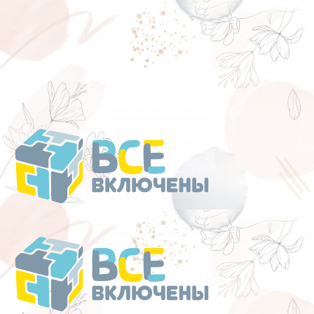
Перейти
к
содержанию