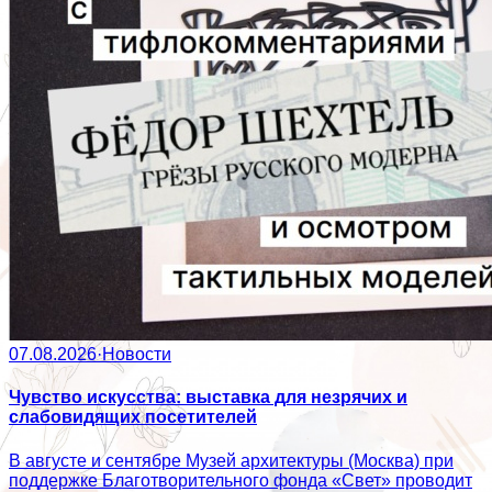
07.08.2026
·
Новости
Чувство искусства: выставка для незрячих и
слабовидящих посетителей
В августе и сентябре Музей архитектуры (Москва) при
поддержке Благотворительного фонда «Свет» проводит