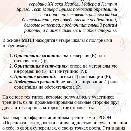
середине ХХ века Изабель Майерс и Кэтрин
Бриггс. Тест Майерс-Бриггс помогает определить
способность человека к разным видам
деятельности, его поведенческие особенности,
деловые качества, предпочтительный режим
работы, а также сильные и слабые стороны.
В основе
MBTI
находятся четыре шкалы с полярными
значениями:
Ориентация сознания
: экстраверсия (E) или
интроверсия (I);
Ориентация в ситуациях
: опора на материальную
информацию (S) или интуицию (N);
Принятие решений
: логика (T) или эмоции (F);
Подготовка решений
: четкое планирование (J) или
ориентация на обстоятельства (P).
На основе тех типов, которые получились у участников
тренинга, были проанализированы сильные стороны друг
друга и те стороны, которые стоит прокачать.
Благодаря профориентационным тренингам от РООИ
«Перспектива» подростки с инвалидностью получают знания
о себе, о своих суперсилах, о своих точках роста. Эти знания