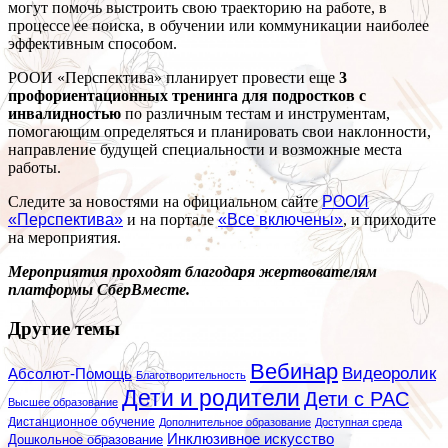
могут помочь выстроить свою траекторию на работе, в
процессе ее поиска, в обучении или коммуникации наиболее
эффективным способом.
РООИ «Перспектива» планирует провести еще
3
профориентационных тренинга для подростков с
инвалидностью
по различным тестам и инструментам,
помогающим определяться и планировать свои наклонности,
направление будущей специальности и возможные места
работы.
Следите за новостями на официальном сайте
РООИ
«Перспектива»
и на портале
«Все включены»
, и приходите
на мероприятия.
Мероприятия проходят благодаря жертвователям
платформы СберВместе.
Другие темы
Вебинар
Видеоролик
Абсолют-Помощь
Благотворительность
Дети и родители
Дети с РАС
Высшее образование
Дистанционное обучение
Дополнительное образование
Доступная среда
Инклюзивное искусство
Дошкольное образование