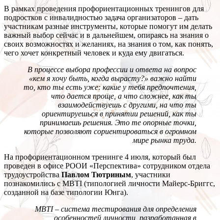
В рамках проведения профориентационных тренингов для
подростков с инвалидностью задача организаторов – дать
участникам разные инструменты, которые помогут им делать
важный выбор сейчас и в дальнейшем, опираясь на знания о
своих возможностях и желаниях, на знания о том, как понять,
чего хочет конкретный человек и куда ему двигаться.
В процессе выбора профессии и ответа на вопрос
«кем я хочу быть, когда вырасту?» важно найти
то, кто ты есть уже: какие у тебя предпочтения,
что дается проще, а что сложнее, как ты
взаимодействуешь с другими, на что ты
ориентируешься в принятии решений, как ты
принимаешь решения. Это те опорные точки,
которые позволяют сориентироваться в огромном
мире рынка труда.
На профориентационном тренинге 4 июля, который был
проведен в офисе РООИ «Перспектива» сотрудником отдела
трудоустройства
Павлом Тютриным
, участники
познакомились с MBTI (типологией личности Майерс-Бриггс,
созданной на базе типологии Юнга).
MBTI
– система тестирования для определения
особенностей личности, разработанная в