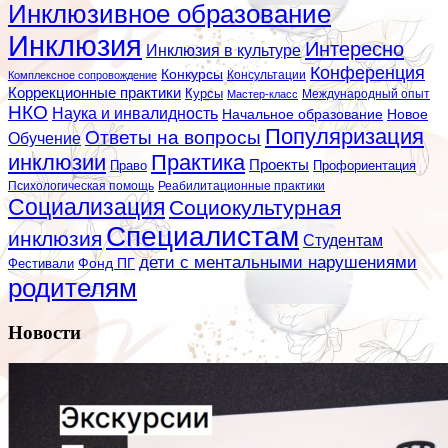
Инклюзивное образование
Инклюзия
Интересно
Инклюзия в культуре
Конференция
Конкурсы
Консультации
Комплексное сопровождение
Коррекционные практики
Курсы
Мастер-класс
Международный опыт
НКО
Наука и инвалидность
Начальное образование
Новое
Популяризация
Ответы на вопросы
Обучение
инклюзии
Практика
Проекты
Профориентация
Право
Психологическая помощь
Реабилитационные практики
Социализация
Социокультурная
Специалистам
инклюзия
Студентам
дети с ментальными нарушениями
Фестивали
Фонд ПГ
родителям
Новости