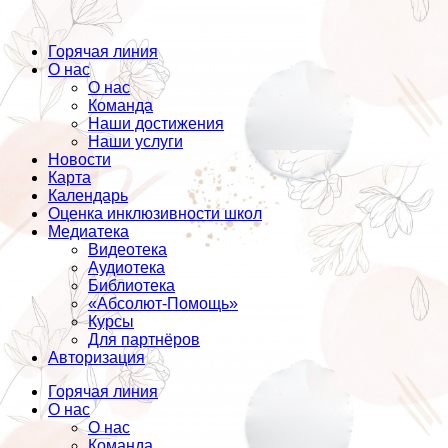
Горячая линия
О нас
О нас
Команда
Наши достижения
Наши услуги
Новости
Карта
Календарь
Оценка инклюзивности школ
Медиатека
Видеотека
Аудиотека
Библиотека
«Абсолют-Помощь»
Курсы
Для партнёров
Авторизация
Горячая линия
О нас
О нас
Команда