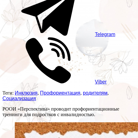
Telegram
Viber
Теги:
Инклюзия
,
Профориентация
,
родителям
,
Социализация
РООИ «Перспектива» проводит профориентационные
тренинги для подростков с инвалидностью.