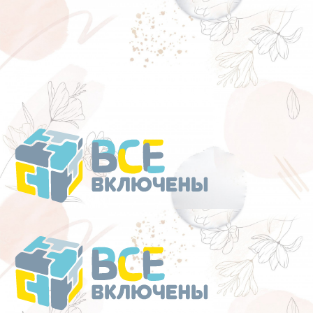
Перейти
к
содержанию