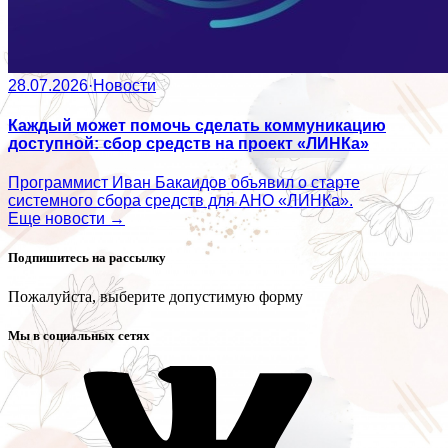
28.07.2026
·
Новости
Каждый может помочь сделать коммуникацию
доступной: сбор средств на проект «ЛИНКа»
Программист Иван Бакаидов объявил о старте
системного сбора средств для АНО «ЛИНКа».
Еще новости →
Подпишитесь на рассылку
Пожалуйста, выберите допустимую форму
Мы в социальных сетях