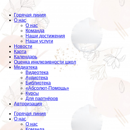
Горячая линия
О нас
О нас
Команда
Наши достижения
Наши услуги
Новости
Карта
Календарь
Оценка инклюзивности школ
Медиатека
Видеотека
Аудиотека
Библиотека
«Абсолют-Помощь»
Курсы
Для партнёров
Авторизация
Горячая линия
О нас
О нас
Команда