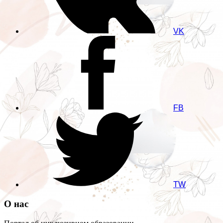
VK
FB
TW
О нас