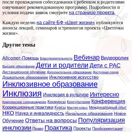
после прохождения собеседования с ребенком и родителями
озвучивают рекомендованную программу. Подробности и
условия подачи заявок смотрите
на странице проекта
.
Каждую неделю
на сайте БФ «Цвет жизни»
публикуются
анонсы лекций, семинаров и тренингов проекта «Цветочки
жизни».
Другие темы
Вебинар
Видеоролик
Абсолют-Помощь
Благотворительность
Дети и родители
Дети с РАС
Высшее образование
Дистанционное обучение
Дополнительное образование
Доступная среда
Инклюзивное искусство
Дошкольное образование
Инклюзивное образование
Инклюзия
Интересно
Инклюзия в культуре
Конференция
Конкурсы
Консультации
Комплексное сопровождение
Коррекционные практики
Курсы
Мастер-класс
Международный опыт
НКО
Наука и инвалидность
Начальное образование
Новое
Популяризация
Ответы на вопросы
Обучение
инклюзии
Практика
Проекты
Профориентация
Право