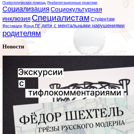
Психологическая помощь
Реабилитационные практики
Социализация
Социокультурная
Специалистам
инклюзия
Студентам
дети с ментальными нарушениями
Фестивали
Фонд ПГ
родителям
Новости