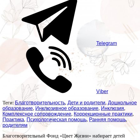
Telegram
Viber
Теги:
Благотворительность
,
Дети и родители
,
Дошкольное
образование
,
Инклюзивное образование
,
Инклюзия
,
Комплексное сопровождение
,
Коррекционные практики
,
Практика
,
Психологическая помощь
,
Ранняя помощь
,
родителям
Благотворительный Фонд «Цвет Жизни» набирает детей