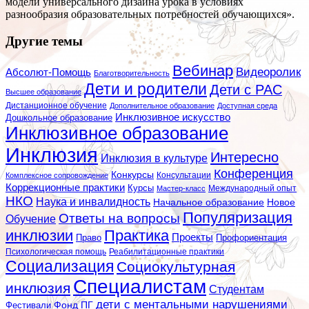
модели универсального дизайна урока в условиях
разнообразия образовательных потребностей обучающихся».
Другие темы
Вебинар
Видеоролик
Абсолют-Помощь
Благотворительность
Дети и родители
Дети с РАС
Высшее образование
Дистанционное обучение
Дополнительное образование
Доступная среда
Инклюзивное искусство
Дошкольное образование
Инклюзивное образование
Инклюзия
Интересно
Инклюзия в культуре
Конференция
Конкурсы
Консультации
Комплексное сопровождение
Коррекционные практики
Курсы
Мастер-класс
Международный опыт
НКО
Наука и инвалидность
Начальное образование
Новое
Популяризация
Ответы на вопросы
Обучение
инклюзии
Практика
Проекты
Профориентация
Право
Психологическая помощь
Реабилитационные практики
Социализация
Социокультурная
Специалистам
инклюзия
Студентам
дети с ментальными нарушениями
Фестивали
Фонд ПГ