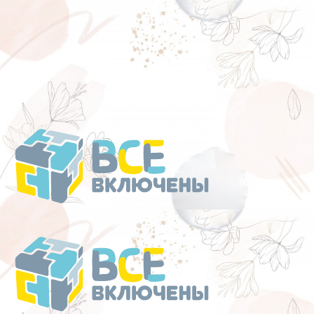
Перейти
к
содержанию