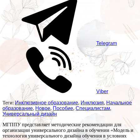
Telegram
Viber
Теги:
Инклюзивное образование
,
Инклюзия
,
Начальное
образование
,
Новое
,
Пособие
,
Специалистам
,
Универсальный дизайн
МГППУ представляет методические рекомендации для
организации универсального дизайна в обучении «Модель и
технология универсального дизайна обучения в условиях