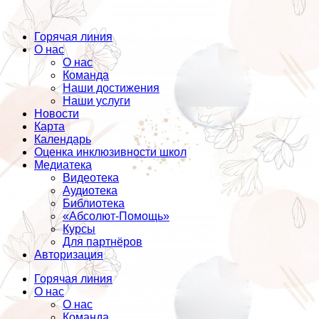
Горячая линия
О нас
О нас
Команда
Наши достижения
Наши услуги
Новости
Карта
Календарь
Оценка инклюзивности школ
Медиатека
Видеотека
Аудиотека
Библиотека
«Абсолют-Помощь»
Курсы
Для партнёров
Авторизация
Горячая линия
О нас
О нас
Команда