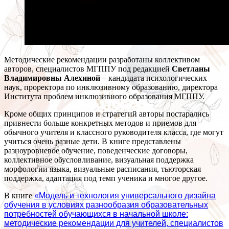
Методические рекомендации разработаны коллективом
авторов, специалистов МГППУ под редакцией
Светланы
Владимировны Алехиной
– кандидата психологических
наук, проректора по инклюзивному образованию, директора
Института проблем инклюзивного образования МГППУ.
Кроме общих принципов и стратегий авторы постарались
привнести больше конкретных методов и приемов для
обычного учителя и классного руководителя класса, где могут
учиться очень разные дети. В книге представлены
разноуровневое обучение, поведенческие договоры,
коллективное обусловливание, визуальная поддержка
морфологии языка, визуальные расписания, тьюторская
поддержка, адаптация под темп ученика и многое другое.
В книге
«Модель и технология универсального дизайна
обучения в условиях разнообразия образовательных
потребностей обучающихся в начальной школе:
методические рекомендации для учителей, специалистов