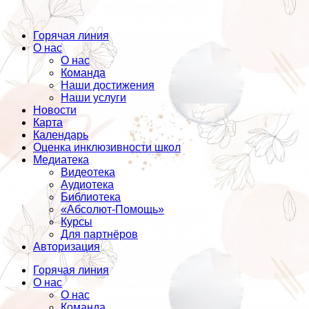
Горячая линия
О нас
О нас
Команда
Наши достижения
Наши услуги
Новости
Карта
Календарь
Оценка инклюзивности школ
Медиатека
Видеотека
Аудиотека
Библиотека
«Абсолют-Помощь»
Курсы
Для партнёров
Авторизация
Горячая линия
О нас
О нас
Команда