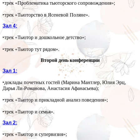
‣трек «Проблематика тьюторского сопровождения»;
‣трек «Тьюторство в Ясеневой Поляне».
Зал 4:
‣трек «Тьютор и дошкольное детство»;
‣трек «Тьютор тут рядом».
Второй день конференции
Зал 1:
‣доклады почетных гостей (Марина Мантлер, Юлия Эрц,
Дарья Ли-Романова, Анастасия Афанасьева);
‣трек «Тьютор и прикладной анализ поведения»;
‣трек «Тьютор и семья».
Зал 2:
‣трек «Тьютор и супервизия»;