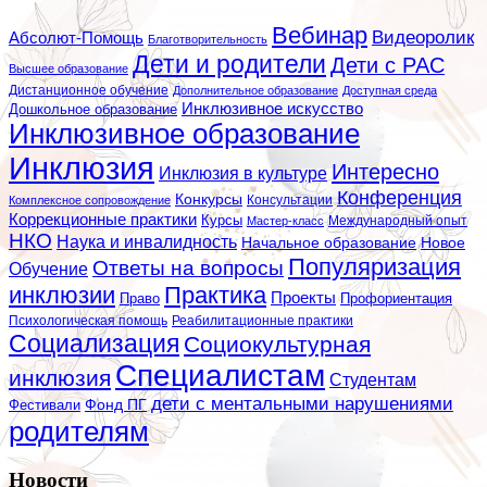
Вебинар
Видеоролик
Абсолют-Помощь
Благотворительность
Дети и родители
Дети с РАС
Высшее образование
Дистанционное обучение
Дополнительное образование
Доступная среда
Инклюзивное искусство
Дошкольное образование
Инклюзивное образование
Инклюзия
Интересно
Инклюзия в культуре
Конференция
Конкурсы
Консультации
Комплексное сопровождение
Коррекционные практики
Курсы
Мастер-класс
Международный опыт
НКО
Наука и инвалидность
Начальное образование
Новое
Популяризация
Ответы на вопросы
Обучение
инклюзии
Практика
Проекты
Профориентация
Право
Психологическая помощь
Реабилитационные практики
Социализация
Социокультурная
Специалистам
инклюзия
Студентам
дети с ментальными нарушениями
Фестивали
Фонд ПГ
родителям
Новости