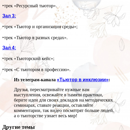
‣трек «Ресурсный тьютор».
Зал 3:
‣трек «Тьютор и организация среды»;
‣трек «Тьютор в разных средах».
Зал 4:
‣трек «Тьюторский кейс»;
‣трек «С тьютором в профессию».
Из телеграм-канала
«Тьютор в инклюзии»
:
Друзья, пересматривайте нужные вам
выступления, освежайте в памяти практики,
берите идеи для своих докладов на методических
семинарах, ставьте реакции, оставляйте
комментарии, так видео посмотрят больше людей,
а о тьюторстве узнает весь мир!
Другие темы