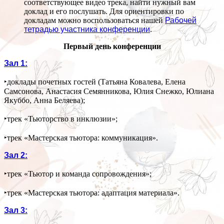
соответствующее видео трека, найти нужный вам
доклад и его послушать. Для ориентировки по
докладам можно воспользоваться нашей
Рабочей
тетрадью участника конференции
.
Первый день конференции
Зал 1:
‣доклады почетных гостей (Татьяна Ковалева, Елена
Самсонова, Анастасия Семянникова, Юлия Снежко, Юлиана
Якуббо, Анна Беляева);
‣трек «Тьюторство в инклюзии»;
‣трек «Мастерская тьютора: коммуникация».
Зал 2:
‣трек «Тьютор и команда сопровождения»;
‣трек «Мастерская тьютора: адаптация материала».
Зал 3: