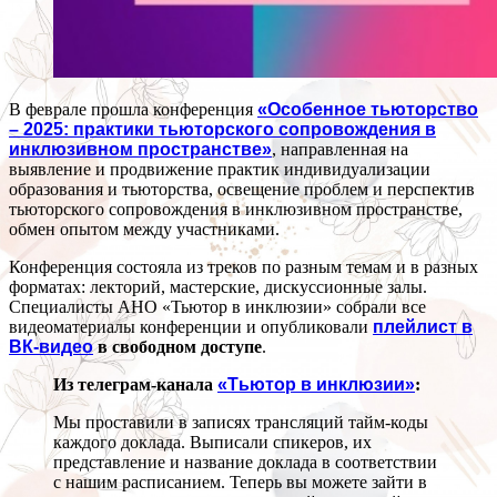
В феврале прошла конференция
«Особенное тьюторство
– 2025: практики тьюторского сопровождения в
инклюзивном пространстве»
, направленная на
выявление и продвижение практик индивидуализации
образования и тьюторства, освещение проблем и перспектив
тьюторского сопровождения в инклюзивном пространстве,
обмен опытом между участниками.
Конференция состояла из треков по разным темам и в разных
форматах: лекторий, мастерские, дискуссионные залы.
Специалисты АНО «Тьютор в инклюзии» собрали все
видеоматериалы конференции и опубликовали
плейлист в
ВК-видео
в свободном доступе
.
Из телеграм-канала
«Тьютор в инклюзии»
:
Мы проставили в записях трансляций тайм-коды
каждого доклада. Выписали спикеров, их
представление и название доклада в соответствии
с нашим расписанием. Теперь вы можете зайти в