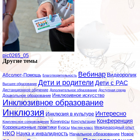
pic0265_05
Другие темы
Вебинар
Видеоролик
Абсолют-Помощь
Благотворительность
Дети и родители
Дети с РАС
Высшее образование
Дистанционное обучение
Дополнительное образование
Доступная среда
Инклюзивное искусство
Дошкольное образование
Инклюзивное образование
Инклюзия
Интересно
Инклюзия в культуре
Конференция
Конкурсы
Консультации
Комплексное сопровождение
Коррекционные практики
Курсы
Мастер-класс
Международный опыт
НКО
Наука и инвалидность
Начальное образование
Новое