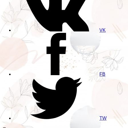
VK
FB
TW