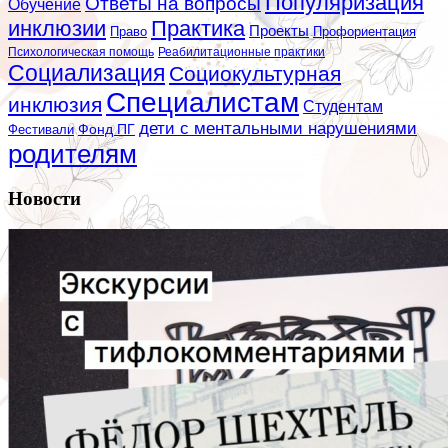
Популяризация
Ответы на вопросы
Обучение
инклюзии
Практика
Проекты
Профориентация
Право
Психологическая помощь
Реабилитационные практики
Социализация
Социокультурная
Специалистам
инклюзия
Студентам
дети с ментальными нарушениями
Фестивали
Фонд ПГ
родителям
Новости