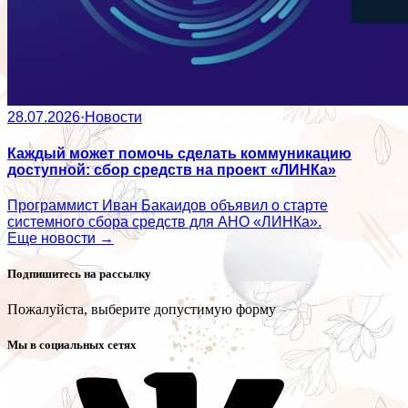
28.07.2026
·
Новости
Каждый может помочь сделать коммуникацию
доступной: сбор средств на проект «ЛИНКа»
Программист Иван Бакаидов объявил о старте
системного сбора средств для АНО «ЛИНКа».
Еще новости →
Подпишитесь на рассылку
Пожалуйста, выберите допустимую форму
Мы в социальных сетях