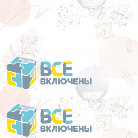
Перейти
к
содержанию