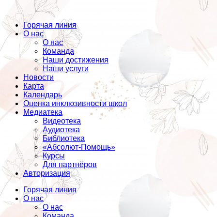
Горячая линия
О нас
О нас
Команда
Наши достижения
Наши услуги
Новости
Карта
Календарь
Оценка инклюзивности школ
Медиатека
Видеотека
Аудиотека
Библиотека
«Абсолют-Помощь»
Курсы
Для партнёров
Авторизация
Горячая линия
О нас
О нас
Команда