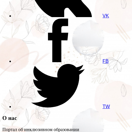
VK
FB
TW
О нас
Портал об инклюзивном образовании