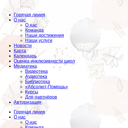
Горячая линия
О нас
О нас
Команда
Наши достижения
Наши услуги
Новости
Карта
Календарь
Оценка инклюзивности школ
Медиатека
Видеотека
Аудиотека
Библиотека
«Абсолют-Помощь»
Курсы
Для партнёров
Авторизация
Горячая линия
О нас
О нас
Команда