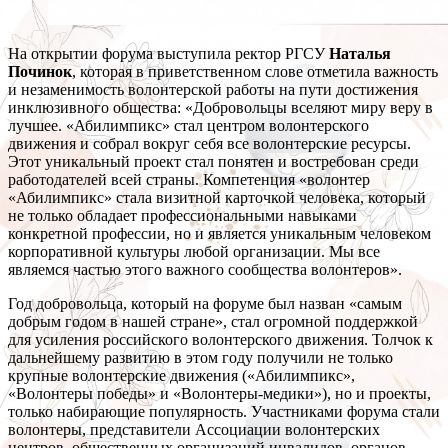
На открытии форума выступила ректор РГСУ
Наталья
Починок
, которая в приветственном слове отметила важность
и незаменимость волонтерской работы на пути достижения
инклюзивного общества: «Добровольцы вселяют миру веру в
лучшее. «Абилимпикс» стал центром волонтерского
движения и собрал вокруг себя все волонтерские ресурсы.
Этот уникальный проект стал понятен и востребован среди
работодателей всей страны. Компетенция «волонтер
«Абилимпикс» стала визитной карточкой человека, который
не только обладает профессиональными навыками
конкретной профессии, но и является уникальным человеком
корпоративной культуры любой организации. Мы все
являемся частью этого важного сообщества волонтеров».
Год добровольца, который на форуме был назван «самым
добрым годом в нашей стране», стал огромной поддержкой
для усиления российского волонтерского движения. Толчок к
дальнейшему развитию в этом году получили не только
крупные волонтерские движения («Абилимпикс»,
«Волонтеры победы» и «Волонтеры-медики»), но и проекты,
только набирающие популярность. Участниками форума стали
волонтеры, представители Ассоциации волонтерских
центров, общественных организаций инвалидов, органов