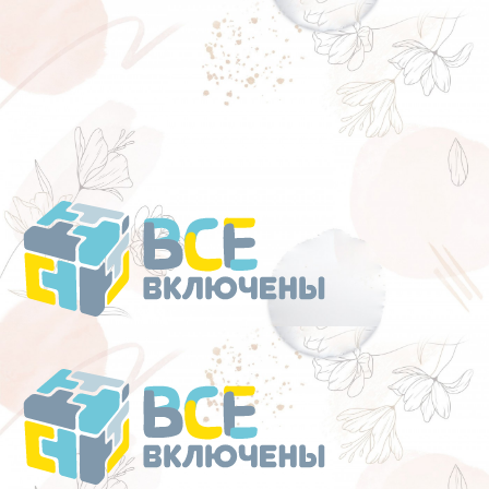
Перейти
к
содержанию