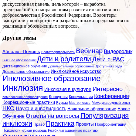
дискуссионная панель, цель которой – выработка
предложений по направлениям развития инклюзивного
добровольчества в Российской Федерации. Волонтеры
выступили с конкретными разработанными предложения по
реализации обозначенных вопросов.
Другие темы
Вебинар
Видеоролик
Абсолют-Помощь
Благотворительность
Дети и родители
Дети с РАС
Высшее образование
Дистанционное обучение
Дополнительное образование
Доступная среда
Инклюзивное искусство
Дошкольное образование
Инклюзивное образование
Инклюзия
Интересно
Инклюзия в культуре
Конференция
Конкурсы
Консультации
Комплексное сопровождение
Коррекционные практики
Курсы
Мастер-класс
Международный опыт
НКО
Наука и инвалидность
Начальное образование
Новое
Популяризация
Ответы на вопросы
Обучение
инклюзии
Практика
Проекты
Профориентация
Право
Психологическая помощь
Реабилитационные практики