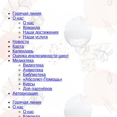
Горячая линия
О нас
О нас
Команда
Наши достижения
Наши услуги
Новости
Карта
Календарь
Оценка инклюзивности школ
Медиатека
Видеотека
Аудиотека
Библиотека
«Абсолют-Помощь»
Курсы
Для партнёров
Авторизация
Горячая линия
О нас
О нас
Команда