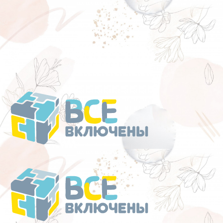
Перейти
к
содержанию