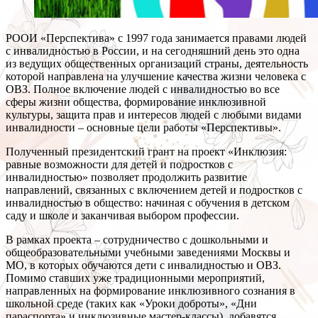
РООИ «Перспектива» с 1997 года занимается правами людей
с инвалидностью в России, и на сегодняшний день это одна
из ведущих общественных организаций страны, деятельность
которой направлена на улучшение качества жизни человека с
ОВЗ. Полное включение людей с инвалидностью во все
сферы жизни общества, формирование инклюзивной
культуры, защита прав и интересов людей с любыми видами
инвалидности – основные цели работы «Перспективы».
Полученный президентский грант на проект «Инклюзия:
равные возможности для детей и подростков с
инвалидностью» позволяет продолжить развитие
направлений, связанных с включением детей и подростков с
инвалидностью в общество: начиная с обучения в детском
саду и школе и заканчивая выбором профессии.
В рамках проекта – сотрудничество с дошкольными и
общеобразовательными учебными заведениями Москвы и
МО, в которых обучаются дети с инвалидностью и ОВЗ.
Помимо ставших уже традиционными мероприятий,
направленных на формирование инклюзивного сознания в
школьной среде (таких как «Уроки доброты», «Дни
параспорта» и инклюзивные мастер-классы), добавятся