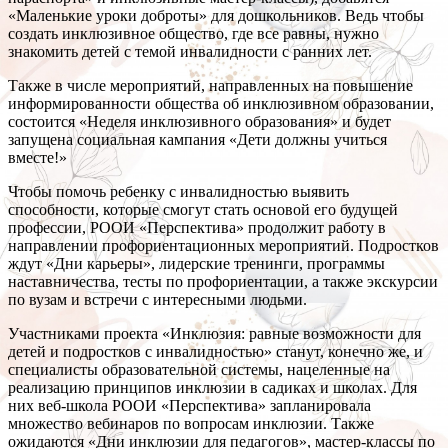
«Маленькие уроки доброты» для дошкольников. Ведь чтобы
создать инклюзивное общество, где все равны, нужно
знакомить детей с темой инвалидности с ранних лет.
Также в числе мероприятий, направленных на повышение
информированности общества об инклюзивном образовании,
состоится «Неделя инклюзивного образования» и будет
запущена социальная кампания «Дети должны учиться
вместе!»
Чтобы помочь ребенку с инвалидностью выявить
способности, которые смогут стать основой его будущей
профессии, РООИ «Перспектива» продолжит работу в
направлении профориентационных мероприятий. Подростков
ждут «Дни карьеры», лидерские тренинги, программы
наставничества, тесты по профориентации, а также экскурсии
по вузам и встречи с интересными людьми.
Участниками проекта «Инклюзия: равные возможности для
детей и подростков с инвалидностью» станут, конечно же, и
специалисты образовательной системы, нацеленные на
реализацию принципов инклюзии в садиках и школах. Для
них веб-школа РООИ «Перспектива» запланировала
множество вебинаров по вопросам инклюзии. Также
ожидаются «Дни инклюзии для педагогов», мастер-классы по