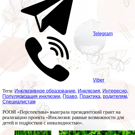
Telegram
Viber
Теги:
Инклюзивное образование
,
Инклюзия
,
Интересно
,
Популяризация инклюзии
,
Право
,
Практика
,
родителям
,
Специалистам
РООИ «Перспектива» выиграла президентский грант на
реализацию проекта «Инклюзия: равные возможности для
детей и подростков с инвалидностью».