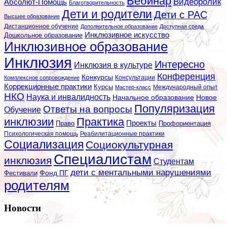
Вебинар
Видеоролик
Абсолют-Помощь
Благотворительность
Дети и родители
Дети с РАС
Высшее образование
Дистанционное обучение
Дополнительное образование
Доступная среда
Инклюзивное искусство
Дошкольное образование
Инклюзивное образование
Инклюзия
Интересно
Инклюзия в культуре
Конференция
Конкурсы
Консультации
Комплексное сопровождение
Коррекционные практики
Курсы
Мастер-класс
Международный опыт
НКО
Наука и инвалидность
Начальное образование
Новое
Популяризация
Ответы на вопросы
Обучение
инклюзии
Практика
Проекты
Профориентация
Право
Психологическая помощь
Реабилитационные практики
Социализация
Социокультурная
Специалистам
инклюзия
Студентам
дети с ментальными нарушениями
Фестивали
Фонд ПГ
родителям
Новости