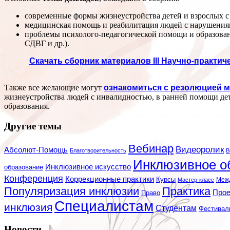
современные формы жизнеустройства детей и взрослых с
медицинская помощь и реабилитация людей с нарушения
проблемы психолого-педагогической помощи и образован
СДВГ и др.).
Скачать сборник материалов III Научно-практи
Также все желающие могут
ознакомиться с резолюцией 
жизнеустройства людей с инвалидностью, в ранней помощи дет
образования.
Другие темы
Вебинар
Видеоролик
Абсолют-Помощь
Благотворительность
В
Инклюзивное о
Инклюзивное искусство
образование
Конференция
Коррекционные практики
Курсы
Мастер-класс
Меж
Популяризация инклюзии
Практика
Про
Право
Специалистам
инклюзия
Студентам
Фестивал
Новости