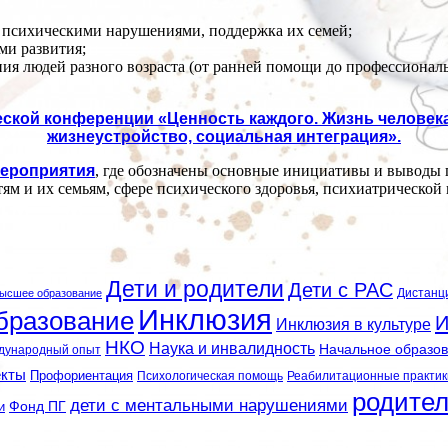
 психическими нарушениями, поддержка их семей;
ми развития;
ия людей разного возраста (от ранней помощи до профессионал
ческой конференции «Ценность каждого. Жизнь челове
жизнеустройство, социальная интеграция».
мероприятия
, где обозначены основные инициативы и выводы 
ям и их семьям, сфере психического здоровья, психиатрической
Дети и родители
Дети с РАС
Дистанц
ысшее образование
Инклюзия
бразование
И
Инклюзия в культуре
НКО
Наука и инвалидность
Начальное образо
дународный опыт
екты
Профориентация
Психологическая помощь
Реабилитационные практик
родите
дети с ментальными нарушениями
и
Фонд ПГ