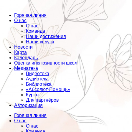
Горячая линия
О нас
О нас
Команда
Наши достижения
Наши услуги
Новости
Карта
Календарь
Оценка инклюзивности школ
Медиатека
Видеотека
Аудиотека
Библиотека
«Абсолют-Помощь»
Курсы
Для партнёров
Авторизация
Горячая линия
О нас
О нас
Команда