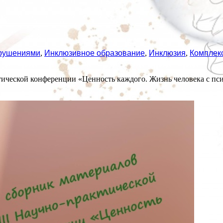
арушениями
,
Инклюзивное образование
,
Инклюзия
,
Комплек
тической конференции «Ценность каждого. Жизнь человека с п