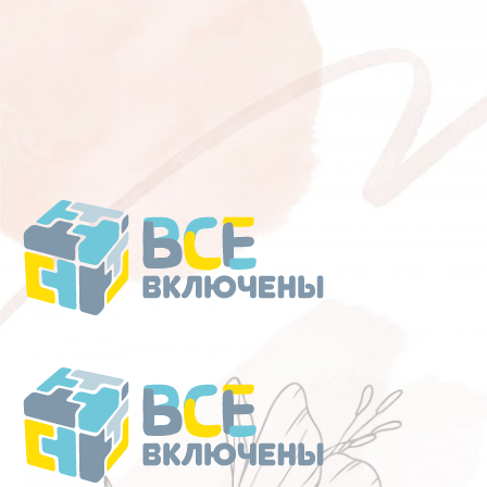
Перейти
к
содержанию