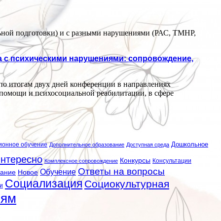
ьной подготовки) и с разными нарушениями (РАС, ТМНР,
ка с психическими нарушениями: сопровождение,
по итогам двух дней конференции в направлениях
 помощи и психосоциальной реабилитации, в сфере
ионное обучение
Дошкольное
Дополнительное образование
Доступная среда
нтересно
Конкурсы
Консультации
Комплексное сопровождение
Ответы на вопросы
Обучение
вание
Новое
Социализация
Социокультурная
и
лям