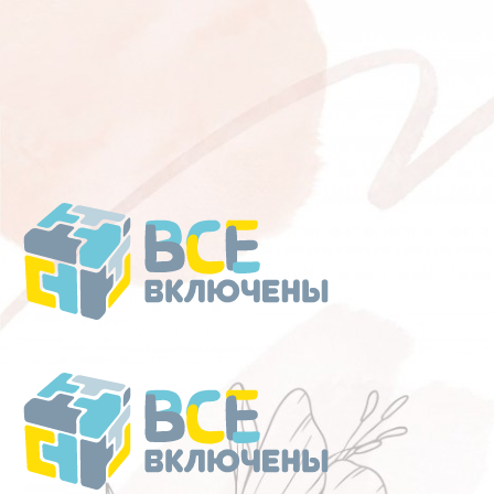
Перейти
к
содержанию