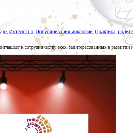
уре
,
Интересно
,
Популяризация инклюзии
,
Практика
,
родит
лашает к сотрудничеству всех, заинтересованных в развитии и