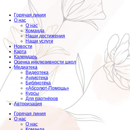
Горячая линия
О нас
О нас
Команда
Наши достижения
Наши услуги
Новости
Карта
Календарь
Оценка инклюзивности школ
Медиатека
Видеотека
Аудиотека
Библиотека
«Абсолют-Помощь»
Курсы
Для партнёров
Авторизация
Горячая линия
О нас
О нас
Команда