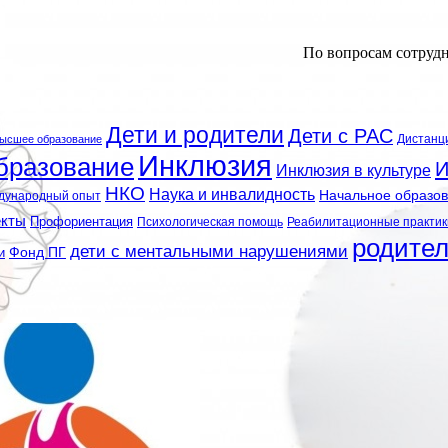
По вопросам сотруд
Дети и родители
Дети с РАС
Дистанц
ысшее образование
Инклюзия
бразование
И
Инклюзия в культуре
НКО
Наука и инвалидность
Начальное образо
дународный опыт
екты
Профориентация
Психологическая помощь
Реабилитационные практик
родите
дети с ментальными нарушениями
и
Фонд ПГ