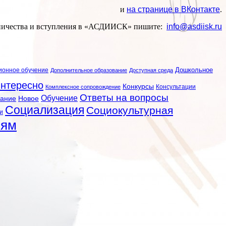
и
на странице в ВКонтакте
.
ничества и вступления в «АСДИИСК» пишите:
info@asdiisk.ru
ионное обучение
Дошкольное
Дополнительное образование
Доступная среда
нтересно
Конкурсы
Консультации
Комплексное сопровождение
Ответы на вопросы
Обучение
вание
Новое
Социализация
Социокультурная
и
лям