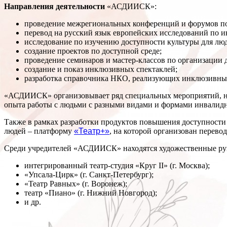
Направления деятельности
«АСДИИСК»:
проведение межрегиональных конференций и форумов по 
перевод на русский язык европейских исследований по 
исследование по изучению доступности культуры для люде
создание проектов по доступной среде;
проведение семинаров и мастер-классов по организации 
создание и показ инклюзивных спектаклей;
разработка справочника НКО, реализующих инклюзивны
«АСДИИСК» организовывает ряд специальных мероприятий, на
опыта работы с людьми с разными видами и формами инвалидн
Также в рамках разработки продуктов повышения доступности
людей – платформу
«Театр+»
, на которой организован перево
Среди учредителей «АСДИИСК» находятся художественные рук
интегрированный театр-студия «Круг II» (г. Москва);
«Упсала-Цирк» (г. Санкт-Петербург);
«Театр Равных» (г. Воронеж);
театр «Пиано» (г. Нижний Новгород);
и др.