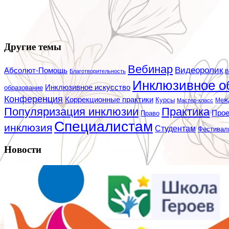
Другие темы
Вебинар
Видеоролик
Абсолют-Помощь
Благотворительность
В
Инклюзивное о
Инклюзивное искусство
образование
Конференция
Коррекционные практики
Курсы
Мастер-класс
Меж
Популяризация инклюзии
Практика
Про
Право
Специалистам
инклюзия
Студентам
Фестивал
Новости