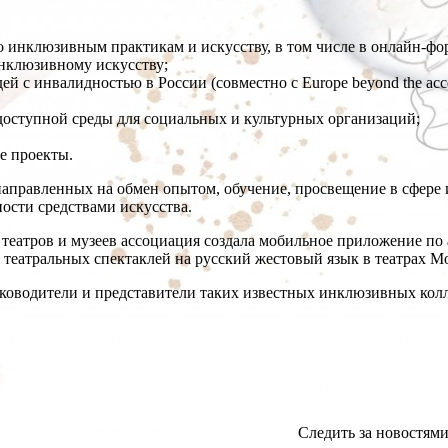
инклюзивным практикам и искусству, в том числе в онлайн-фо
инклюзивному искусству;
й с инвалидностью в России (совместно с Europe beyond the acc
доступной среды для социальных и культурных организаций;
е проекты.
правленных на обмен опытом, обучение, просвещение в сфере 
ости средствами искусства.
 театров и музеев ассоциация создала мобильное приложение п
д театральных спектаклей на русский жестовый язык в театрах М
оводители и представители таких известных инклюзивных колл
Следить за новостям