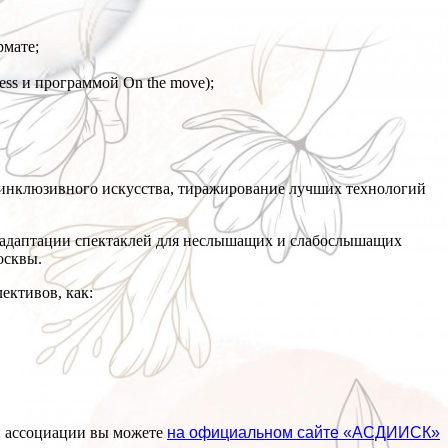
рмате;
ess и программой On the move);
инклюзивного искусства, тиражирование лучших технологий
о адаптации спектаклей для неслышащих и слабослышащих
осквы.
ективов, как:
и ассоциации вы можете
на официальном сайте «АСДИИСК»