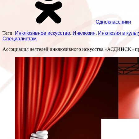
Одноклассники
Теги:
Инклюзивное искусство
,
Инклюзия
,
Инклюзия в культ
Специалистам
Ассоциация деятелей инклюзивного искусства «АСДИИСК» приг