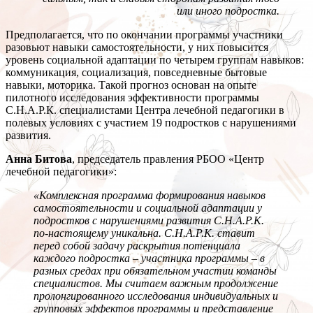
или иного подростка.
Предполагается, что по окончании программы участники
разовьют навыки самостоятельности, у них повысится
уровень социальной адаптации по четырем группам навыков:
коммуникация, социализация, повседневные бытовые
навыки, моторика. Такой прогноз основан на опыте
пилотного исследования эффективности программы
С.Н.А.Р.К. специалистами Центра лечебной педагогики в
полевых условиях с участием 19 подростков с нарушениями
развития.
Анна Битова
, председатель правления РБОО «Центр
лечебной педагогики»:
«Комплексная программа формирования навыков
самостоятельности и социальной адаптации у
подростков с нарушениями развития С.Н.А.Р.К.
по-настоящему уникальна. С.Н.А.Р.К. ставит
перед собой задачу раскрытия потенциала
каждого подростка – участника программы – в
разных средах при обязательном участии команды
специалистов. Мы считаем важным продолжение
пролонгированного исследования индивидуальных и
групповых эффектов программы и представление