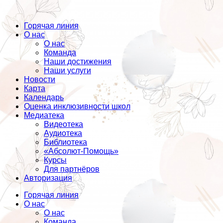
Горячая линия
О нас
О нас
Команда
Наши достижения
Наши услуги
Новости
Карта
Календарь
Оценка инклюзивности школ
Медиатека
Видеотека
Аудиотека
Библиотека
«Абсолют-Помощь»
Курсы
Для партнёров
Авторизация
Горячая линия
О нас
О нас
Команда