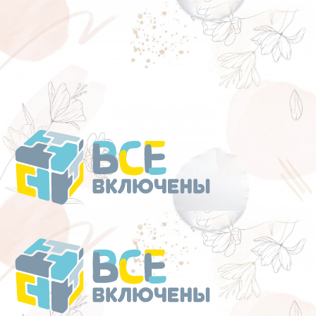
Перейти
к
содержанию