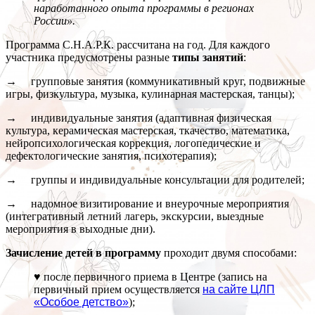
наработанного опыта программы в регионах
России».
Программа С.Н.А.Р.К. рассчитана на год. Для каждого
участника предусмотрены разные
типы занятий
:
→ групповые занятия (коммуникативный круг, подвижные
игры, физкультура, музыка, кулинарная мастерская, танцы);
→ индивидуальные занятия (адаптивная физическая
культура, керамическая мастерская, ткачество, математика,
нейропсихологическая коррекция, логопедические и
дефектологические занятия, психотерапия);
→ группы и индивидуальные консультации для родителей;
→ надомное визитирование и внеурочные мероприятия
(интегративный летний лагерь, экскурсии, выездные
мероприятия в выходные дни).
Зачисление детей в программу
проходит двумя способами:
♥ после первичного приема в Центре (запись на
первичный прием осуществляется
на сайте ЦЛП
«Особое детство»
);