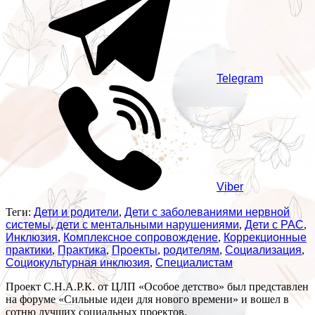
Telegram
Viber
Теги:
Дети и родители
,
Дети с заболеваниями нервной
системы
,
дети с ментальными нарушениями
,
Дети с РАС
,
Инклюзия
,
Комплексное сопровождение
,
Коррекционные
практики
,
Практика
,
Проекты
,
родителям
,
Социализация
,
Социокультурная инклюзия
,
Специалистам
Проект С.Н.А.Р.К. от ЦЛП «Особое детство» был представлен
на форуме «Сильные идеи для нового времени» и вошел в
сотню лучших социальных проектов.