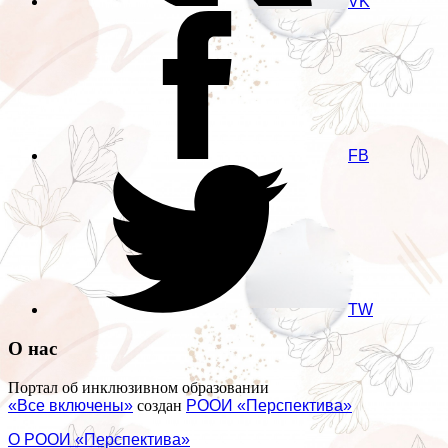
VK
FB
TW
О нас
Портал об инклюзивном образовании
«Все включены»
создан
РООИ «Перспектива»
О РООИ «Перспектива»