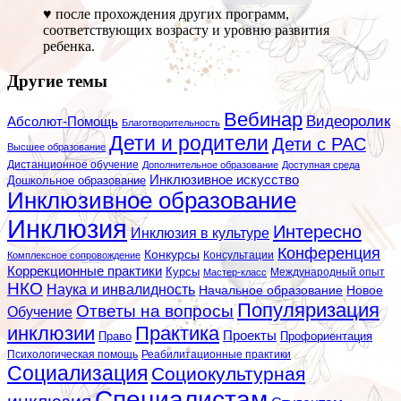
♥ после прохождения других программ,
соответствующих возрасту и уровню развития
ребенка.
Другие темы
Вебинар
Видеоролик
Абсолют-Помощь
Благотворительность
Дети и родители
Дети с РАС
Высшее образование
Дистанционное обучение
Дополнительное образование
Доступная среда
Инклюзивное искусство
Дошкольное образование
Инклюзивное образование
Инклюзия
Интересно
Инклюзия в культуре
Конференция
Конкурсы
Консультации
Комплексное сопровождение
Коррекционные практики
Курсы
Мастер-класс
Международный опыт
НКО
Наука и инвалидность
Начальное образование
Новое
Популяризация
Ответы на вопросы
Обучение
инклюзии
Практика
Проекты
Профориентация
Право
Психологическая помощь
Реабилитационные практики
Социализация
Социокультурная
Специалистам