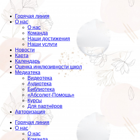
Горячая линия
О нас
О нас
Команда
Наши достижения
Наши услуги
Новости
Карта
Календарь
Оценка инклюзивности школ
Медиатека
Видеотека
Аудиотека
Библиотека
«Абсолют-Помощь»
Курсы
Для партнёров
Авторизация
Горячая линия
О нас
О нас
Команда