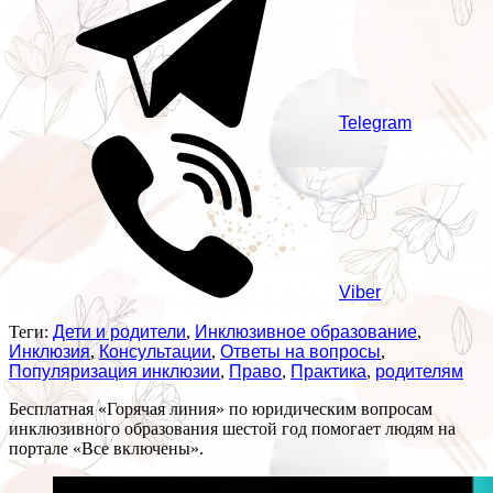
Telegram
Viber
Теги:
Дети и родители
,
Инклюзивное образование
,
Инклюзия
,
Консультации
,
Ответы на вопросы
,
Популяризация инклюзии
,
Право
,
Практика
,
родителям
Бесплатная «Горячая линия» по юридическим вопросам
инклюзивного образования шестой год помогает людям на
портале «Все включены».