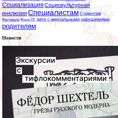
Социализация
Социокультурная
Специалистам
инклюзия
Студентам
дети с ментальными нарушениями
Фестивали
Фонд ПГ
родителям
Новости