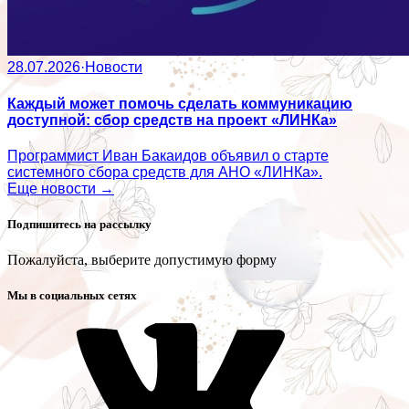
28.07.2026
·
Новости
Каждый может помочь сделать коммуникацию
доступной: сбор средств на проект «ЛИНКа»
Программист Иван Бакаидов объявил о старте
системного сбора средств для АНО «ЛИНКа».
Еще новости →
Подпишитесь на рассылку
Пожалуйста, выберите допустимую форму
Мы в социальных сетях