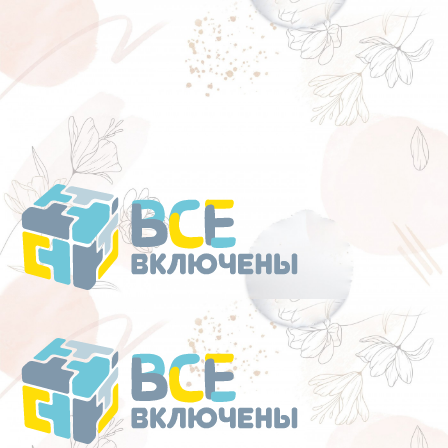
Перейти
к
содержанию