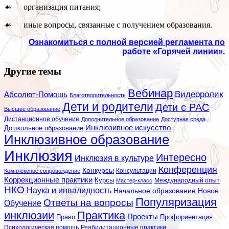
☙ организация питания;
☙ иные вопросы, связанные с получением образования.
Ознакомиться с полной версией регламента по
работе «Горячей линии».
Другие темы
Вебинар
Видеоролик
Абсолют-Помощь
Благотворительность
Дети и родители
Дети с РАС
Высшее образование
Дистанционное обучение
Дополнительное образование
Доступная среда
Инклюзивное искусство
Дошкольное образование
Инклюзивное образование
Инклюзия
Интересно
Инклюзия в культуре
Конференция
Конкурсы
Консультации
Комплексное сопровождение
Коррекционные практики
Курсы
Мастер-класс
Международный опыт
НКО
Наука и инвалидность
Начальное образование
Новое
Популяризация
Ответы на вопросы
Обучение
инклюзии
Практика
Проекты
Профориентация
Право
Психологическая помощь
Реабилитационные практики