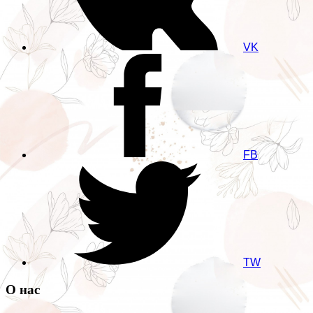
VK
FB
TW
О нас