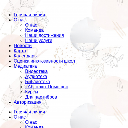
Горячая линия
О нас
О нас
Команда
Наши достижения
Наши услуги
Новости
Карта
Календарь
Оценка инклюзивности школ
Медиатека
Видеотека
Аудиотека
Библиотека
«Абсолют-Помощь»
Курсы
Для партнёров
Авторизация
Горячая линия
О нас
О нас
Команда