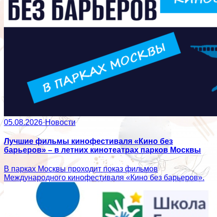
05.08.2026
·
Новости
Лучшие фильмы кинофестиваля «Кино без
барьеров» – в летних кинотеатрах парков Москвы
В парках Москвы проходит показ фильмов
Международного кинофестиваля «Кино без барьеров».