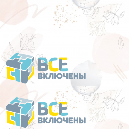
Перейти
к
содержанию