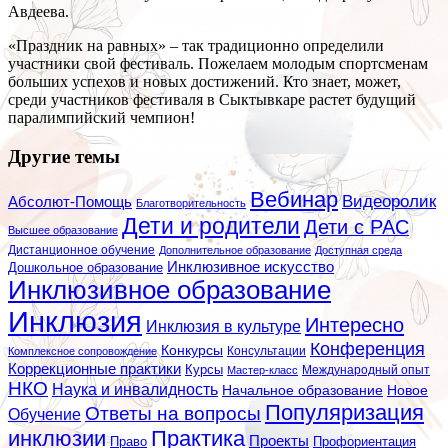
Авдеева.
«Праздник на равных» – так традиционно определили
участники свой фестиваль. Пожелаем молодым спортсменам
больших успехов и новых достижений. Кто знает, может,
среди участников фестиваля в Сыктывкаре растет будущий
паралимпийский чемпион!
Другие темы
Вебинар
Видеоролик
Абсолют-Помощь
Благотворительность
Дети и родители
Дети с РАС
Высшее образование
Дистанционное обучение
Дополнительное образование
Доступная среда
Инклюзивное искусство
Дошкольное образование
Инклюзивное образование
Инклюзия
Интересно
Инклюзия в культуре
Конференция
Конкурсы
Консультации
Комплексное сопровождение
Коррекционные практики
Курсы
Мастер-класс
Международный опыт
НКО
Наука и инвалидность
Начальное образование
Новое
Популяризация
Ответы на вопросы
Обучение
инклюзии
Практика
Проекты
Профориентация
Право