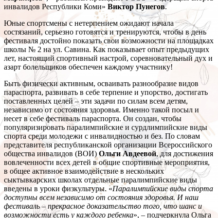
инвалидов Республики Коми»
Виктор Пунегов
.
Юные спортсмены с нетерпением ожидают начала
состязаний, серьезно готовятся и тренируются, чтобы в день
фестиваля достойно показать свои возможности на площадках
школы № 2 на ул. Савина. Как показывает опыт предыдущих
лет, настоящий спортивный настрой, соревновательный дух и
азарт болельщиков обеспечен каждому участнику!
Быть физически активным, осваивать разнообразие видов
параспорта, развивать в себе терпение и упорство, достигать
поставленных целей – эти задачи по силам всем детям,
независимо от состояния здоровья. Именно такой посыл и
несет в себе фестиваль параспорта. Он создан, чтобы
популяризировать паралимпийские и сурдлимпийские виды
спорта среди молодежи с инвалидностью и без. По словам
представителя республиканской организации Всероссийского
общества инвалидов (ВОИ)
Ольги Авдеевой
, для достижения
вовлеченности всех детей в общие спортивные мероприятия,
в общее активное взаимодействие в нескольких
сыктывкарских школах отдельные паралимпийские виды
введены в уроки физкультуры. «
Паралимпийские виды спорта
доступны всем независимо от состояния здоровья. И наш
фестиваль – прекрасное доказательство того, что шанс и
возможности есть у каждого ребенка
», – подчеркнула Ольга