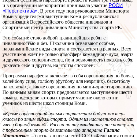
и в организации мероприятия принимала участие
РООИ
«Перспектива»
. В этом году под руководством Минспорта
Коми учредителями выступили Коми-республиканская
организация Всероссийского общества инвалидов и
Спортивный центр инвалидов Министерства спорта РК.
Это событие стало доброй традицией для ребят с
инвалидностью и без. Школьники осваивают особые,
паралимпийские виды спорта и состязаются на равных. Всех
участников ждет не только атмосфера командного духа, азарта
и дружеского соперничества, но и возможность показать себя,
доказать себе и другим, на что ты способен.
Программа парафеста включает в себя соревнования по бочча,
волейболу сидя, голболу (футболу для незрячих), баскетболу
на колясках, а также соревнования по мини-ориентированию.
По данным видам спорта предполагается выступление шести
команд, в составе которых примут участие около сотни
учеников из шести школ столицы Коми.
«
Кроме соревнований, юным спортсменам дадут мастер-
классы по этим видам спорта. Одним из наставников станет
член сборной команды России по пауэрлифтингу по спорту лиц
с поражением опорно-двигательного аппарата
Галина
Маринцева
», – рассказал президент РССО «Федерация спорта