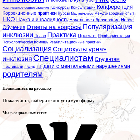
Конференция
Конкурсы
Консультации
Комплексное сопровождение
Коррекционные практики
Курсы
Мастер-класс
Международный опыт
НКО
Наука и инвалидность
Начальное образование
Новое
Популяризация
Ответы на вопросы
Обучение
инклюзии
Практика
Проекты
Профориентация
Право
Психологическая помощь
Реабилитационные практики
Социализация
Социокультурная
Специалистам
инклюзия
Студентам
дети с ментальными нарушениями
Фестивали
Фонд ПГ
родителям
Подпишитесь на рассылку
Пожалуйста, выберите допустимую форму
Мы в социальных сетях