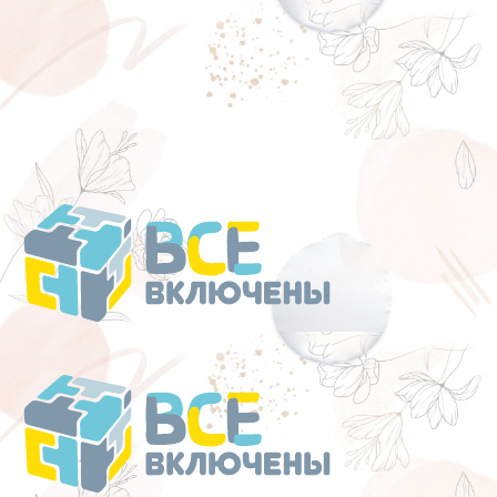
Перейти
к
содержанию