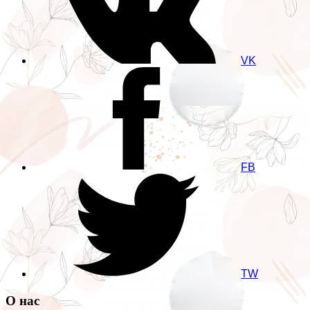
VK
FB
TW
О нас