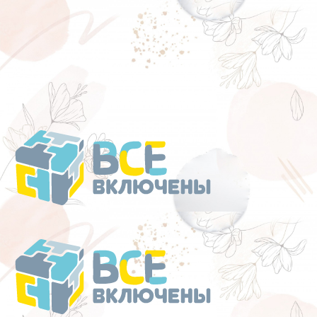
Перейти
к
содержанию