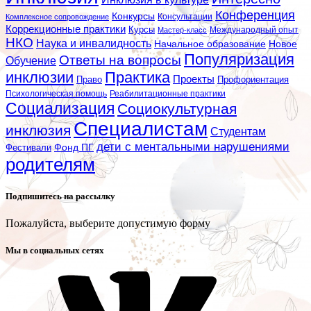
Конференция
Конкурсы
Консультации
Комплексное сопровождение
Коррекционные практики
Курсы
Мастер-класс
Международный опыт
НКО
Наука и инвалидность
Начальное образование
Новое
Популяризация
Ответы на вопросы
Обучение
инклюзии
Практика
Проекты
Профориентация
Право
Психологическая помощь
Реабилитационные практики
Социализация
Социокультурная
Специалистам
инклюзия
Студентам
дети с ментальными нарушениями
Фестивали
Фонд ПГ
родителям
Подпишитесь на рассылку
Пожалуйста, выберите допустимую форму
Мы в социальных сетях