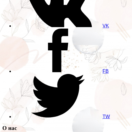
VK
FB
TW
О нас