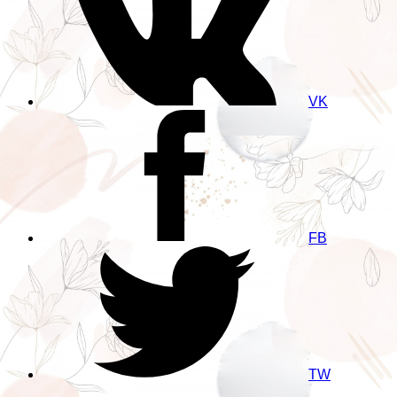
VK
FB
TW