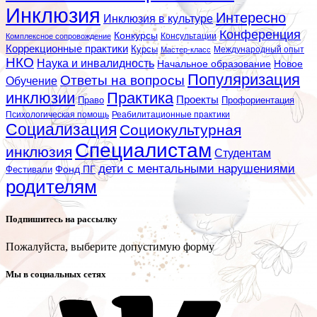
Инклюзия
Интересно
Инклюзия в культуре
Конференция
Конкурсы
Консультации
Комплексное сопровождение
Коррекционные практики
Курсы
Мастер-класс
Международный опыт
НКО
Наука и инвалидность
Начальное образование
Новое
Популяризация
Ответы на вопросы
Обучение
инклюзии
Практика
Проекты
Профориентация
Право
Психологическая помощь
Реабилитационные практики
Социализация
Социокультурная
Специалистам
инклюзия
Студентам
дети с ментальными нарушениями
Фестивали
Фонд ПГ
родителям
Подпишитесь на рассылку
Пожалуйста, выберите допустимую форму
Мы в социальных сетях