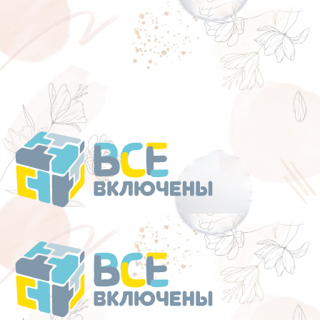
Перейти
к
содержанию