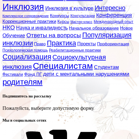
Инклюзия
Интересно
Инклюзия в культуре
Конференция
Конкурсы
Консультации
Комплексное сопровождение
Коррекционные практики
Курсы
Мастер-класс
Международный опыт
НКО
Наука и инвалидность
Начальное образование
Новое
Популяризация
Ответы на вопросы
Обучение
инклюзии
Практика
Проекты
Профориентация
Право
Психологическая помощь
Реабилитационные практики
Социализация
Социокультурная
Специалистам
инклюзия
Студентам
дети с ментальными нарушениями
Фестивали
Фонд ПГ
родителям
Подпишитесь на рассылку
Пожалуйста, выберите допустимую форму
Мы в социальных сетях