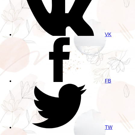
VK
FB
TW