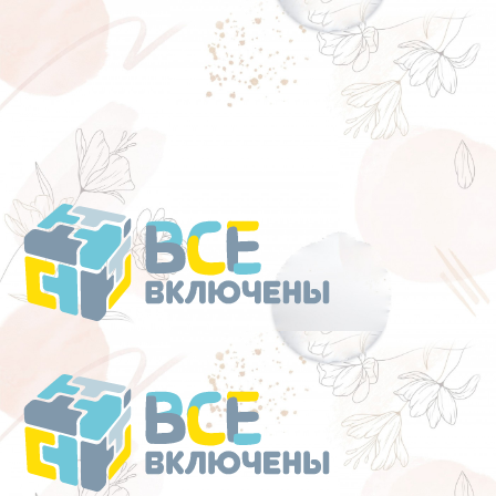
Перейти
к
содержанию