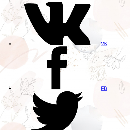
VK
FB