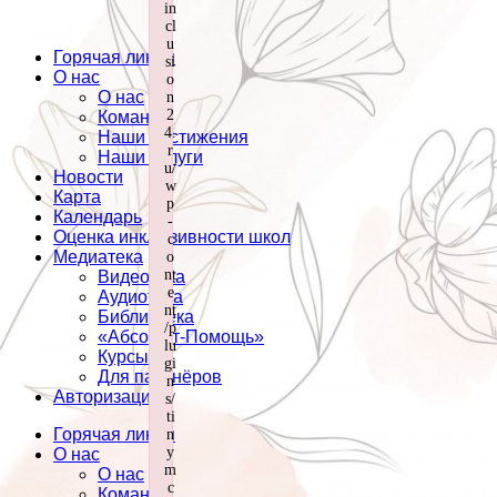
in
cl
u
Горячая линия
si
О нас
o
О нас
n
2
Команда
4.
Наши достижения
r
Наши услуги
u/
Новости
w
Карта
p
Календарь
-
Оценка инклюзивности школ
c
Медиатека
o
nt
Видеотека
e
Аудиотека
nt
Библиотека
/p
«Абсолют-Помощь»
lu
Курсы
gi
Для партнёров
n
Авторизация
s/
ti
Горячая линия
n
y
О нас
m
О нас
c
Команда