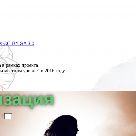
s СС-BY-SA 3.0
 в рамках проекта
а местном уровне" в 2016 году
изация
il