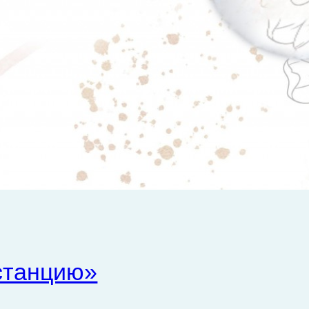
станцию»
ion24.ru/wp-content/plugins/tinymce-advanced/mce/anchor/plugin.min.js