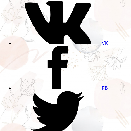
VK
FB