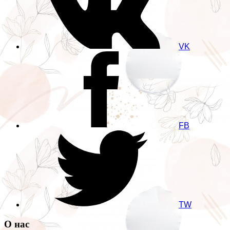
VK
FB
TW
О нас