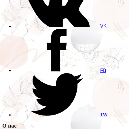
VK
FB
TW
О нас