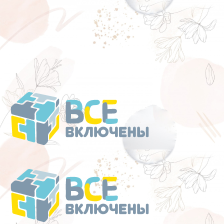
Перейти
к
содержанию