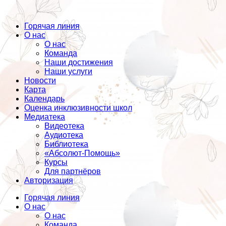
Горячая линия
О нас
О нас
Команда
Наши достижения
Наши услуги
Новости
Карта
Календарь
Оценка инклюзивности школ
Медиатека
Видеотека
Аудиотека
Библиотека
«Абсолют-Помощь»
Курсы
Для партнёров
Авторизация
Горячая линия
О нас
О нас
Команда