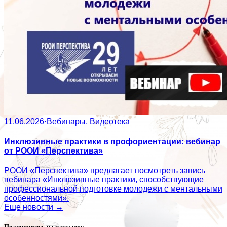
11.06.2026
·
Вебинары, Видеотека
Инклюзивные практики в профориентации: вебинар
от РООИ «Перспектива»
РООИ «Перспектива» предлагает посмотреть запись
вебинара «Инклюзивные практики, способствующие
профессиональной подготовке молодежи с ментальными
особенностями».
Еще новости →
Подпишитесь на рассылку