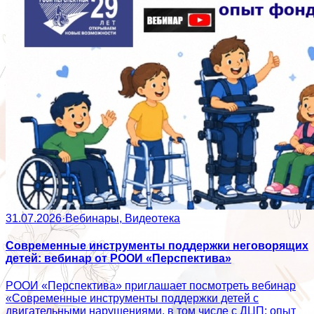
31.07.2026
·
Вебинары, Видеотека
Современные инструменты поддержки неговорящих
детей: вебинар от РООИ «Перспектива»
РООИ «Перспектива» приглашает посмотреть вебинар
«Современные инструменты поддержки детей с
двигательными нарушениями, в том числе с ДЦП: опыт