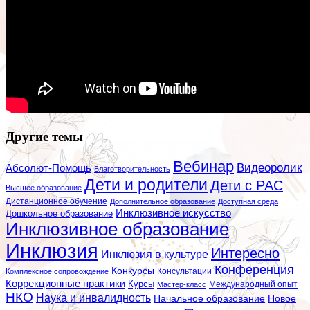
Другие темы
Вебинар
Видеоролик
Абсолют-Помощь
Благотворительность
Дети и родители
Дети с РАС
Высшее образование
Дистанционное обучение
Дополнительное образование
Доступная среда
Инклюзивное искусство
Дошкольное образование
Инклюзивное образование
Инклюзия
Интересно
Инклюзия в культуре
Конференция
Конкурсы
Консультации
Комплексное сопровождение
Коррекционные практики
Курсы
Мастер-класс
Международный опыт
НКО
Наука и инвалидность
Начальное образование
Новое