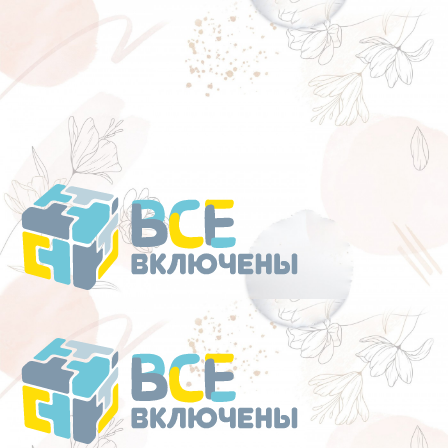
Перейти
к
содержанию