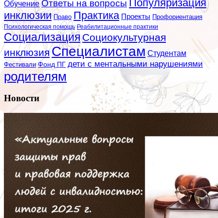
Популяризация
Ответы на вопросы
Обучение
инклюзии
Практика
Проекты
Профориентация
Право
Психологическая помощь
Реабилитационные практики
Социализация
Социокультурная
Специалистам
инклюзия
Студентам
дети с ментальными нарушениями
Фестивали
Фонд ПГ
родителям
Новости