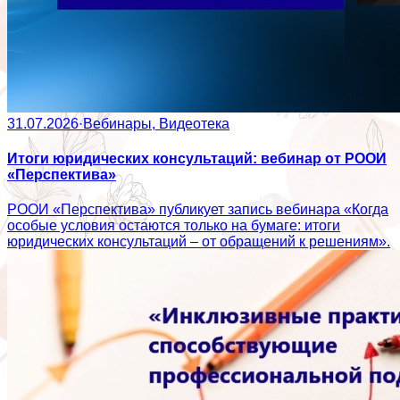
31.07.2026
·
Вебинары, Видеотека
Итоги юридических консультаций: вебинар от РООИ
«Перспектива»
РООИ «Перспектива» публикует запись вебинара «Когда
особые условия остаются только на бумаге: итоги
юридических консультаций – от обращений к решениям».