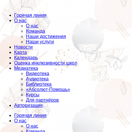
Горячая линия
О нас
О нас
Команда
Наши достижения
Наши услуги
Новости
Карта
Календарь
Оценка инклюзивности школ
Медиатека
Видеотека
Аудиотека
Библиотека
«Абсолют-Помощь»
Курсы
Для партнёров
Авторизация
Горячая линия
О нас
О нас
Команда