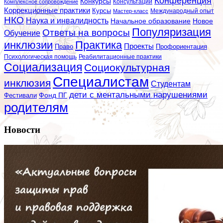
Конференция
Конкурсы
Консультации
Комплексное сопровождение
Коррекционные практики
Курсы
Мастер-класс
Международный опыт
НКО
Наука и инвалидность
Начальное образование
Новое
Популяризация
Ответы на вопросы
Обучение
инклюзии
Практика
Проекты
Профориентация
Право
Психологическая помощь
Реабилитационные практики
Социализация
Социокультурная
Специалистам
инклюзия
Студентам
дети с ментальными нарушениями
Фестивали
Фонд ПГ
родителям
Новости