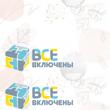
Перейти
к
содержанию