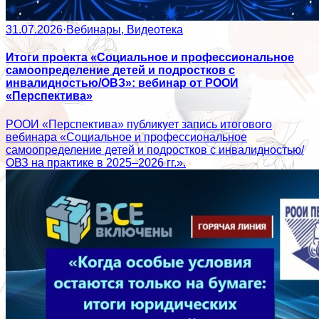
31.07.2026
·
Вебинары, Видеотека
Итоги проекта «Социальное и профессиональное
самоопределение детей и подростков с
инвалидностью/ОВЗ»: вебинар от РООИ
«Перспектива»
РООИ «Перспектива» публикует запись итогового
вебинара «Социальное и профессиональное
самоопределение детей и подростков с инвалидностью/
ОВЗ на практике в 2025–2026 гг.».