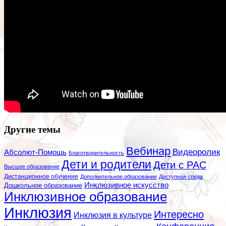
Другие темы
Вебинар
Видеоролик
Абсолют-Помощь
Благотворительность
Дети и родители
Дети с РАС
Высшее образование
Дистанционное обучение
Дополнительное образование
Доступная среда
Инклюзивное искусство
Дошкольное образование
Инклюзивное образование
Инклюзия
Интересно
Инклюзия в культуре