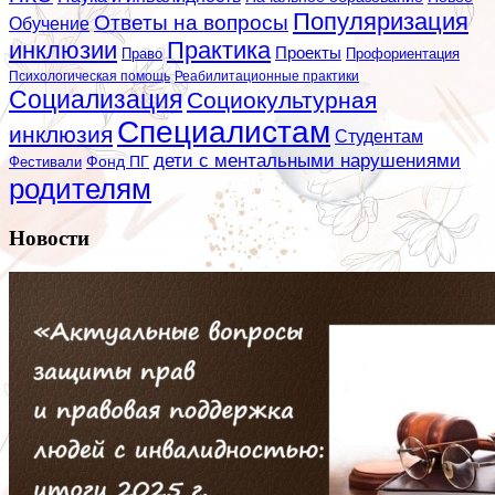
Популяризация
Ответы на вопросы
Обучение
инклюзии
Практика
Проекты
Профориентация
Право
Психологическая помощь
Реабилитационные практики
Социализация
Социокультурная
Специалистам
инклюзия
Студентам
дети с ментальными нарушениями
Фестивали
Фонд ПГ
родителям
Новости