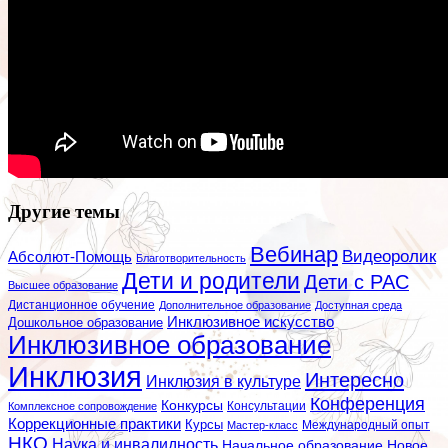
Другие темы
Вебинар
Видеоролик
Абсолют-Помощь
Благотворительность
Дети и родители
Дети с РАС
Высшее образование
Дистанционное обучение
Дополнительное образование
Доступная среда
Инклюзивное искусство
Дошкольное образование
Инклюзивное образование
Инклюзия
Интересно
Инклюзия в культуре
Конференция
Конкурсы
Консультации
Комплексное сопровождение
Коррекционные практики
Курсы
Мастер-класс
Международный опыт
НКО
Наука и инвалидность
Начальное образование
Новое