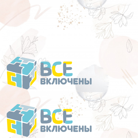
Перейти
к
содержанию