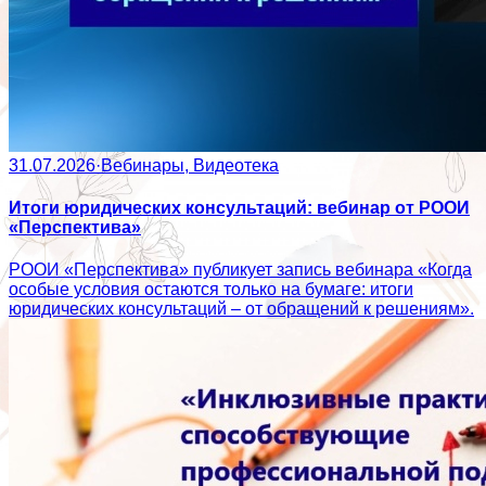
31.07.2026
·
Вебинары, Видеотека
Итоги юридических консультаций: вебинар от РООИ
«Перспектива»
РООИ «Перспектива» публикует запись вебинара «Когда
особые условия остаются только на бумаге: итоги
юридических консультаций – от обращений к решениям».