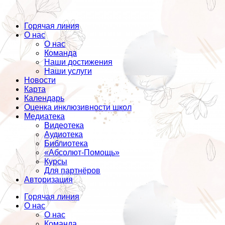
Горячая линия
О нас
О нас
Команда
Наши достижения
Наши услуги
Новости
Карта
Календарь
Оценка инклюзивности школ
Медиатека
Видеотека
Аудиотека
Библиотека
«Абсолют-Помощь»
Курсы
Для партнёров
Авторизация
Горячая линия
О нас
О нас
Команда