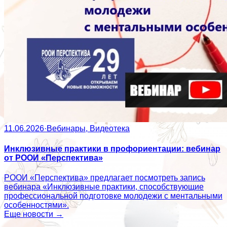
11.06.2026
·
Вебинары, Видеотека
Инклюзивные практики в профориентации: вебинар
от РООИ «Перспектива»
РООИ «Перспектива» предлагает посмотреть запись
вебинара «Инклюзивные практики, способствующие
профессиональной подготовке молодежи с ментальными
особенностями».
Еще новости →