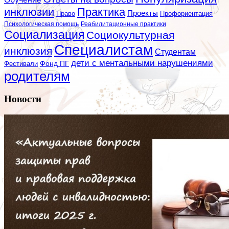
инклюзии
Практика
Проекты
Профориентация
Право
Психологическая помощь
Реабилитационные практики
Социализация
Социокультурная
Специалистам
инклюзия
Студентам
дети с ментальными нарушениями
Фестивали
Фонд ПГ
родителям
Новости