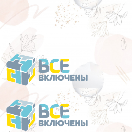
Перейти
к
содержанию