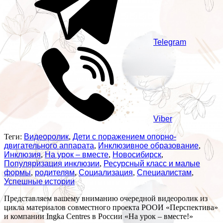
Telegram
Viber
Теги:
Видеоролик
,
Дети с поражением опорно-
двигательного аппарата
,
Инклюзивное образование
,
Инклюзия
,
На урок – вместе
,
Новосибирск
,
Популяризация инклюзии
,
Ресурсный класс и малые
формы
,
родителям
,
Социализация
,
Специалистам
,
Успешные истории
Представляем вашему вниманию очередной видеоролик из
цикла материалов совместного проекта РООИ «Перспектива»
и компании Ingka Centres в России «На урок – вместе!»