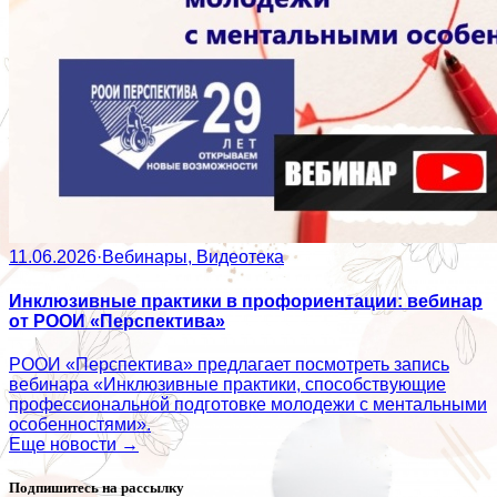
11.06.2026
·
Вебинары, Видеотека
Инклюзивные практики в профориентации: вебинар
от РООИ «Перспектива»
РООИ «Перспектива» предлагает посмотреть запись
вебинара «Инклюзивные практики, способствующие
профессиональной подготовке молодежи с ментальными
особенностями».
Еще новости →
Подпишитесь на рассылку