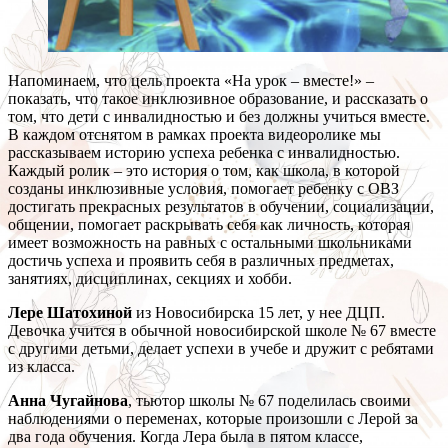
Напоминаем, что цель проекта «На урок – вместе!» –
показать, что такое инклюзивное образование, и рассказать о
том, что дети с инвалидностью и без должны учиться вместе.
В каждом отснятом в рамках проекта видеоролике мы
рассказываем историю успеха ребенка с инвалидностью.
Каждый ролик – это история о том, как школа, в которой
созданы инклюзивные условия, помогает ребенку с ОВЗ
достигать прекрасных результатов в обучении, социализации,
общении, помогает раскрывать себя как личность, которая
имеет возможность на равных с остальными школьниками
достичь успеха и проявить себя в различных предметах,
занятиях, дисциплинах, секциях и хобби.
Лере Шатохиной
из Новосибирска 15 лет, у нее ДЦП.
Девочка учится в обычной новосибирской школе № 67 вместе
с другими детьми, делает успехи в учебе и дружит с ребятами
из класса.
Анна Чугайнова
, тьютор школы № 67 поделилась своими
наблюдениями о переменах, которые произошли с Лерой за
два года обучения. Когда Лера была в пятом классе,