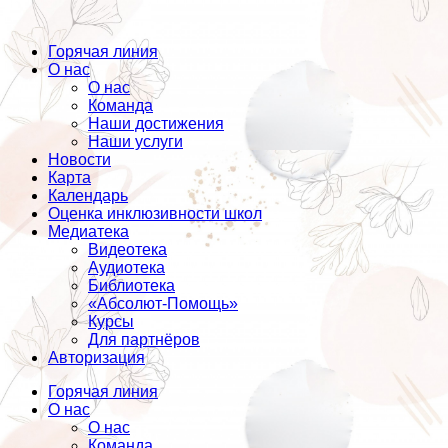
Горячая линия
О нас
О нас
Команда
Наши достижения
Наши услуги
Новости
Карта
Календарь
Оценка инклюзивности школ
Медиатека
Видеотека
Аудиотека
Библиотека
«Абсолют-Помощь»
Курсы
Для партнёров
Авторизация
Горячая линия
О нас
О нас
Команда