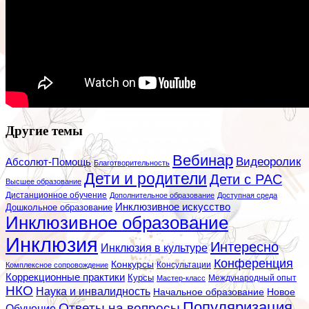
Другие темы
Вебинар
Видеоролик
Абсолют-Помощь
Благотворительность
Дети и родители
Дети с РАС
Высшее образование
Дистанционное обучение
Дополнительное образование
Доступная среда
Инклюзивное искусство
Дошкольное образование
Инклюзивное образование
Инклюзия
Интересно
Инклюзия в культуре
Конференция
Конкурсы
Консультации
Комплексное сопровождение
Коррекционные практики
Курсы
Мастер-класс
Международный опыт
НКО
Наука и инвалидность
Начальное образование
Новое
Популяризация
Ответы на вопросы
Обучение