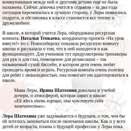
коммуникация между ней и другими детьми еще не была
налажена. Сейчас девочка учится в седьмом – за два года
ситуация переменилась в лучшую сторону, у Леры появились
подруги, и обстановка в классе становится все теплее и
дружелюбнее.
В школе, в которой учится Лера, оборудована ресурсная
комната.
Наталья Тепкаева
, координатор проекта «На урок
вместе!» по г. Новосибирску показала ресурсную комнату
школы и рассказала о том, что в ней находится и как
функционирует. Для учеников тут предусмотрены тренажеры
для рук и для глаз, помещение для релаксации – так
называемый сухой бассейн, в котором дети очень любят
проводить время и играть. Ресурсная комната очень полезна
для ребят с инвалидностью, она помогает им адаптироваться в
школе.
Мама Леры,
Ирина Шатохина
довольна и учебой
дочери, и атмосферой, которая царит в школе:
«Ей здесь очень хорошо, она чувствует себя
замечательно»
.
Лера
Шатохина
уже задумывается о будущем, о том, чем бы
ей хотелось заниматься после окончания школы. Как и у всех
детей ее возраста, планы о будущей профессии у Леры пока