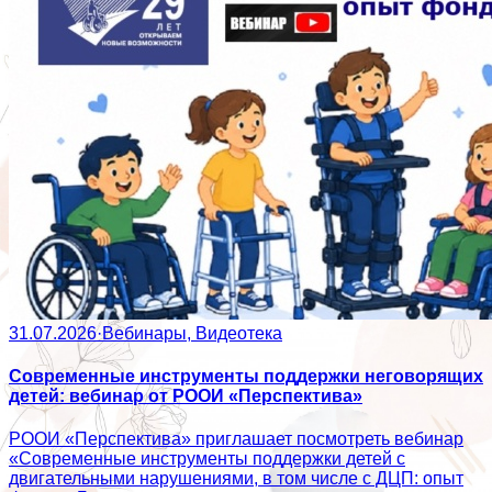
31.07.2026
·
Вебинары, Видеотека
Современные инструменты поддержки неговорящих
детей: вебинар от РООИ «Перспектива»
РООИ «Перспектива» приглашает посмотреть вебинар
«Современные инструменты поддержки детей с
двигательными нарушениями, в том числе с ДЦП: опыт