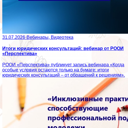
31.07.2026
·
Вебинары, Видеотека
Итоги юридических консультаций: вебинар от РООИ
«Перспектива»
РООИ «Перспектива» публикует запись вебинара «Когда
особые условия остаются только на бумаге: итоги
юридических консультаций – от обращений к решениям».