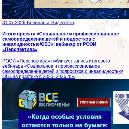
31.07.2026
·
Вебинары, Видеотека
Итоги проекта «Социальное и профессиональное
самоопределение детей и подростков с
инвалидностью/ОВЗ»: вебинар от РООИ
«Перспектива»
РООИ «Перспектива» публикует запись итогового
вебинара «Социальное и профессиональное
самоопределение детей и подростков с инвалидностью/
ОВЗ на практике в 2025–2026 гг.».