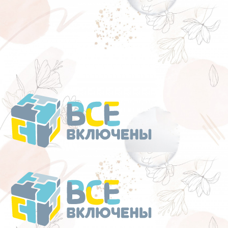
Перейти
к
содержанию