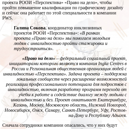
проекта РООИ «Перспектива» «Право на дело», чтобы
пройти повышение квалификации по графическому дизайну
и сейчас она работает по этой специальности в компании
PWS.
Галина Сокова
, координатор инклюзивных
проектов РООИ «Перспектива»:
«В рамках
проекта «Право на дело» мы помогаем молодым
людям с инвалидностью пройти стажировки и
трудоустроиться».
«Право на дело»
–
федеральный социальный проект,
инициаторами которого являются компания Ingka Centres в
России и Региональная общественная организация людей с
инвалидностью «Перспектива». Задача проекта
–
поддержка
локальных сообществ через расширение возможностей
реализации профессионального потенциала для подростков с
инвалидностью, включая разработку программ перехода от
учебы к работе и содействие диалогу между людьми с
инвалидностью и без. Проект охватывает Екатеринбург,
Казань, Москву, Московскую область, Нижний Новгород,
Новосибирск, Омск, Самару, Санкт-Петербург, Уфу, Ростов-
на-Дону и Республику Адыгея.
Сначала сотрудники компании опасались, что у них будут