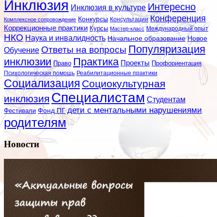
Инклюзия
Интересно
Инклюзия в культуре
Конференция
Конкурсы
Консультации
Комплексное сопровождение
Коррекционные практики
Курсы
Мастер-класс
Международный опыт
НКО
Наука и инвалидность
Начальное образование
Новое
Популяризация
Ответы на вопросы
Обучение
инклюзии
Практика
Проекты
Профориентация
Право
Психологическая помощь
Реабилитационные практики
Социализация
Социокультурная
Специалистам
инклюзия
Студентам
дети с ментальными нарушениями
Фестивали
Фонд ПГ
родителям
Новости