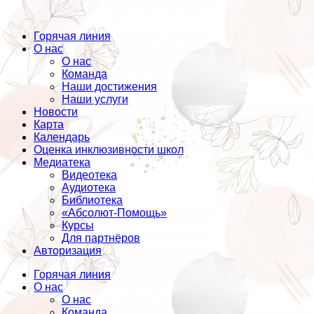
Горячая линия
О нас
О нас
Команда
Наши достижения
Наши услуги
Новости
Карта
Календарь
Оценка инклюзивности школ
Медиатека
Видеотека
Аудиотека
Библиотека
«Абсолют-Помощь»
Курсы
Для партнёров
Авторизация
Горячая линия
О нас
О нас
Команда