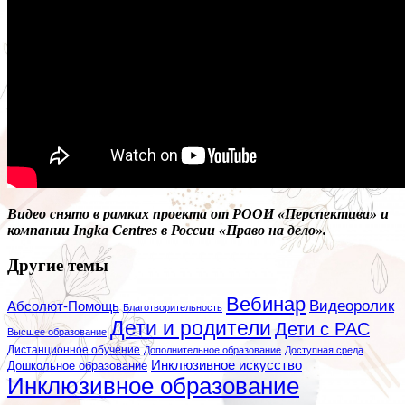
Видео снято в рамках проекта от РООИ «Перспектива» и
компании Ingka Centres в России «Право на дело».
Другие темы
Вебинар
Видеоролик
Абсолют-Помощь
Благотворительность
Дети и родители
Дети с РАС
Высшее образование
Дистанционное обучение
Дополнительное образование
Доступная среда
Инклюзивное искусство
Дошкольное образование
Инклюзивное образование