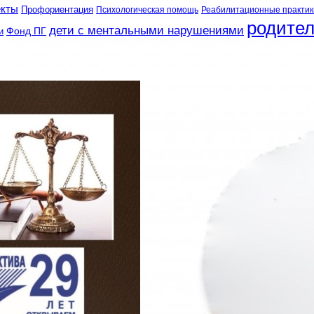
екты
Профориентация
Психологическая помощь
Реабилитационные практик
родите
дети с ментальными нарушениями
и
Фонд ПГ