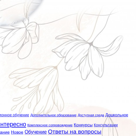
ионное обучение
Дошкольное
Дополнительное образование
Доступная среда
нтересно
Конкурсы
Консультации
Комплексное сопровождение
Ответы на вопросы
Обучение
вание
Новое