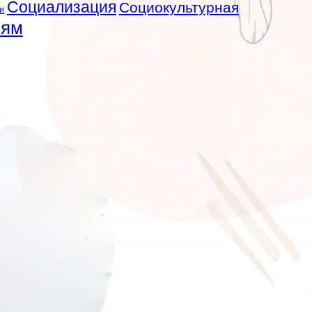
Социализация
Социокультурная
и
лям