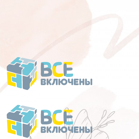
Перейти
к
содержанию