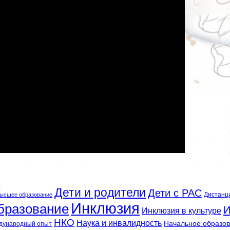
Дети и родители
Дети с РАС
Дистанц
ысшее образование
Инклюзия
бразование
И
Инклюзия в культуре
НКО
Наука и инвалидность
Начальное образо
дународный опыт