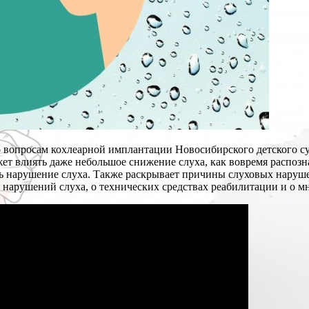
о вопросам кохлеарной имплантации Новосибирского детского с
ожет влиять даже небольшое снижение слуха, как вовремя распозна
ь нарушение слуха. Также раскрывает причины слуховых нарушен
 нарушений слуха, о технических средствах реабилитации и о м