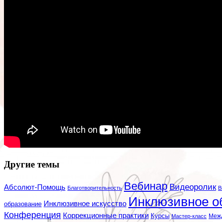
Другие темы
Вебинар
Видеоролик
Абсолют-Помощь
Благотворительность
В
Инклюзивное о
Инклюзивное искусство
образование
Конференция
Коррекционные практики
Курсы
Мастер-класс
Меж