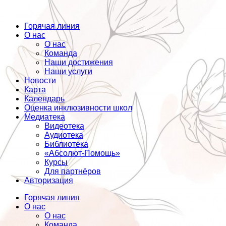
Горячая линия
О нас
О нас
Команда
Наши достижения
Наши услуги
Новости
Карта
Календарь
Оценка инклюзивности школ
Медиатека
Видеотека
Аудиотека
Библиотека
«Абсолют-Помощь»
Курсы
Для партнёров
Авторизация
Горячая линия
О нас
О нас
Команда