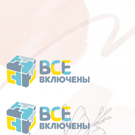
Перейти
к
содержанию