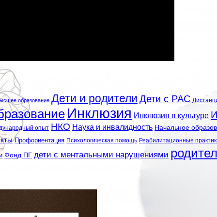
Дети и родители
Дети с РАС
Дистанц
ысшее образование
Инклюзия
бразование
И
Инклюзия в культуре
НКО
Наука и инвалидность
Начальное образо
дународный опыт
екты
Профориентация
Психологическая помощь
Реабилитационные практик
родите
дети с ментальными нарушениями
и
Фонд ПГ