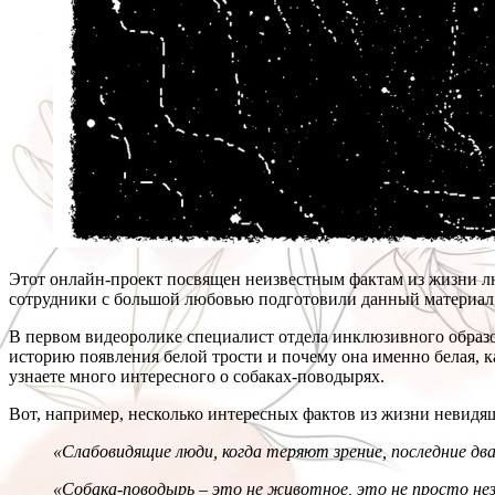
Этот онлайн-проект посвящен неизвестным фактам из жизни лю
сотрудники с большой любовью подготовили данный материал,
В первом видеоролике специалист отдела инклюзивного образо
историю появления белой трости и почему она именно белая, к
узнаете много интересного о собаках-поводырях.
Вот, например, несколько интересных фактов из жизни невидя
«Слабовидящие люди, когда теряют зрение, последние д
«Собака-поводырь – это не животное, это не просто нез