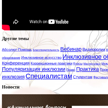
Другие темы
Вебинар
Видеоролик
Абсолют-Помощь
Благотворительность
В
Инклюзивное о
Инклюзивное искусство
образование
Конференция
Коррекционные практики
Курсы
Мастер-класс
Меж
Популяризация инклюзии
Практика
Про
Право
Специалистам
инклюзия
Студентам
Фестивал
Новости