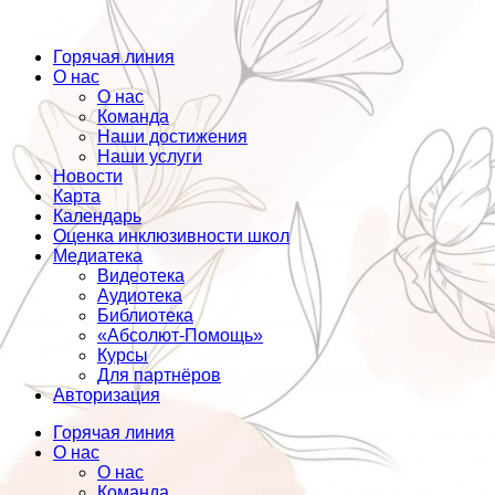
Горячая линия
О нас
О нас
Команда
Наши достижения
Наши услуги
Новости
Карта
Календарь
Оценка инклюзивности школ
Медиатека
Видеотека
Аудиотека
Библиотека
«Абсолют-Помощь»
Курсы
Для партнёров
Авторизация
Горячая линия
О нас
О нас
Команда