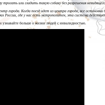
у трогать или гладить такую собаку без разрешения невидящего ч
ентр города. Когда поезд идет из центра города, все остановки
дах России, где у нас есть метрополитен, эта система действу
и узнавайте больше о жизни людей с инвалидностью.