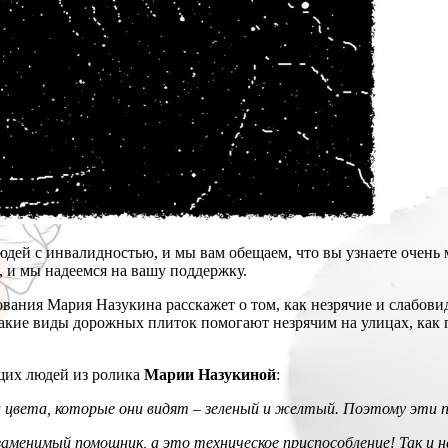
дей с инвалидностью, и мы вам обещаем, что вы узнаете очень 
 и мы надеемся на вашу поддержку.
вания Мария Назукина расскажет о том, как незрячие и слабови
акие виды дорожных плиток помогают незрячим на улицах, как п
щих людей из ролика
Марии Назукиной
:
ва цвета, которые они видят – зеленый и желтый. Поэтому эти 
аменимый помощник, а это техническое приспособление! Так и н