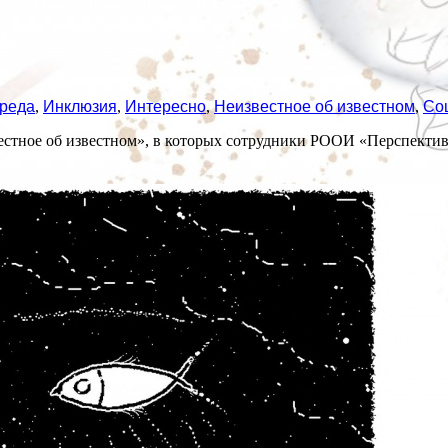
среда
,
Инклюзия
,
Интересно
,
Неизвестное об известном
,
Со
естное об известном», в которых сотрудники РООИ «Перспектива