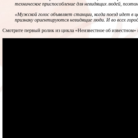
техническое приспособление для невидящих людей, поэтом
«Мужской голос объявляет станции, когда поезд идет в ц
признаку ориентируются невидящие люди. И во всех горо
Смотрите первый ролик из цикла «Неизвестное об известном» 