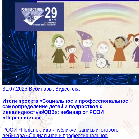
31.07.2026
·
Вебинары, Видеотека
Итоги проекта «Социальное и профессиональное
самоопределение детей и подростков с
инвалидностью/ОВЗ»: вебинар от РООИ
«Перспектива»
РООИ «Перспектива» публикует запись итогового
вебинара «Социальное и профессиональное