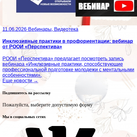
11.06.2026
·
Вебинары, Видеотека
Инклюзивные практики в профориентации: вебинар
от РООИ «Перспектива»
РООИ «Перспектива» предлагает посмотреть запись
вебинара «Инклюзивные практики, способствующие
профессиональной подготовке молодежи с ментальными
особенностями».
Еще новости →
Подпишитесь на рассылку
Пожалуйста, выберите допустимую форму
Мы в социальных сетях