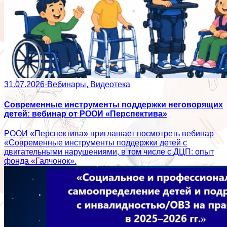
31.07.2026
·
Вебинары, Видеотека
Современные инструменты поддержки неговорящих
детей: вебинар от РООИ «Перспектива»
РООИ «Перспектива» приглашает посмотреть вебинар
«Современные инструменты поддержки детей с
двигательными нарушениями, в том числе с ДЦП: опыт
фонда «Галчонок».