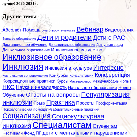
лучше! 2020-2021».
Другие темы
Вебинар
Видеоролик
Абсолют-Помощь
Благотворительность
Дети и родители
Дети с РАС
Высшее образование
Дистанционное обучение
Дополнительное образование
Доступная среда
Инклюзивное искусство
Дошкольное образование
Инклюзивное образование
Инклюзия
Интересно
Инклюзия в культуре
Конференция
Конкурсы
Консультации
Комплексное сопровождение
Коррекционные практики
Курсы
Мастер-класс
Международный опыт
НКО
Наука и инвалидность
Начальное образование
Новое
Популяризация
Ответы на вопросы
Обучение
инклюзии
Практика
Проекты
Профориентация
Право
Психологическая помощь
Реабилитационные практики
Социализация
Социокультурная
Специалистам
инклюзия
Студентам
дети с ментальными нарушениями
Фестивали
Фонд ПГ