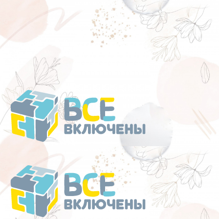
Перейти
к
содержанию