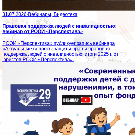
31.07.2026
·
Вебинары, Видеотека
Правовая поддержка людей с инвалидностью:
вебинар от РООИ «Перспектива»
РООИ «Перспектива» публикует запись вебинара
«Актуальные вопросы защиты прав и правовая
поддержка людей с инвалидностью: итоги 2025 г. от
юристов РООИ «Перспектива».