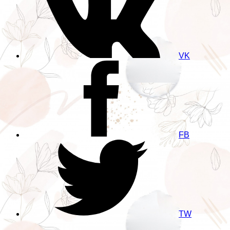
VK
FB
TW