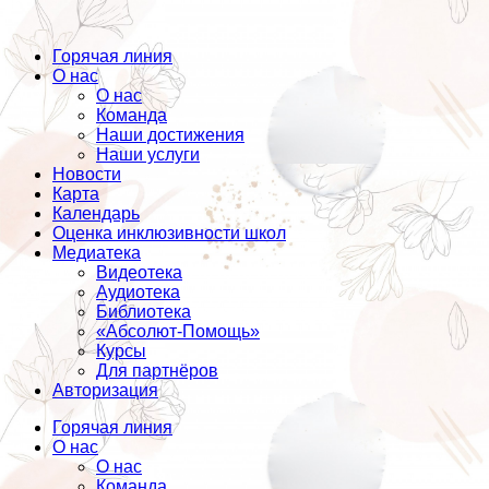
Горячая линия
О нас
О нас
Команда
Наши достижения
Наши услуги
Новости
Карта
Календарь
Оценка инклюзивности школ
Медиатека
Видеотека
Аудиотека
Библиотека
«Абсолют-Помощь»
Курсы
Для партнёров
Авторизация
Горячая линия
О нас
О нас
Команда