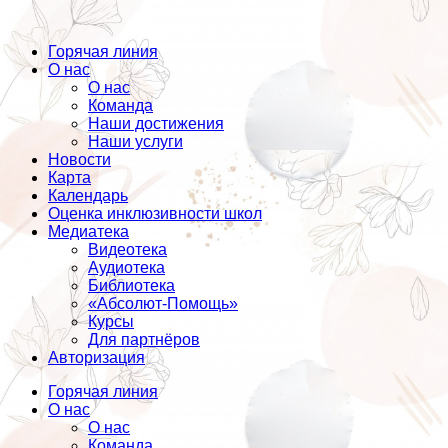
Горячая линия
О нас
О нас
Команда
Наши достижения
Наши услуги
Новости
Карта
Календарь
Оценка инклюзивности школ
Медиатека
Видеотека
Аудиотека
Библиотека
«Абсолют-Помощь»
Курсы
Для партнёров
Авторизация
Горячая линия
О нас
О нас
Команда