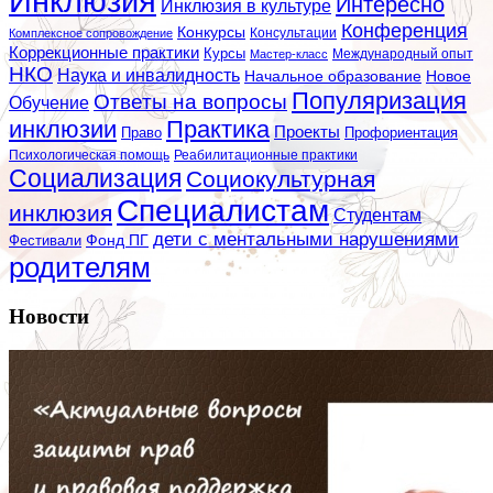
Инклюзия
Интересно
Инклюзия в культуре
Конференция
Конкурсы
Консультации
Комплексное сопровождение
Коррекционные практики
Курсы
Мастер-класс
Международный опыт
НКО
Наука и инвалидность
Начальное образование
Новое
Популяризация
Ответы на вопросы
Обучение
инклюзии
Практика
Проекты
Профориентация
Право
Психологическая помощь
Реабилитационные практики
Социализация
Социокультурная
Специалистам
инклюзия
Студентам
дети с ментальными нарушениями
Фестивали
Фонд ПГ
родителям
Новости