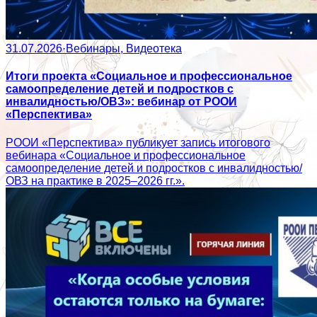
31.07.2026
·
Вебинары, Видеотека
Итоги проекта «Социальное и профессиональное
самоопределение детей и подростков с
инвалидностью/ОВЗ»: вебинар от РООИ
«Перспектива»
РООИ «Перспектива» публикует запись итогового
вебинара «Социальное и профессиональное
самоопределение детей и подростков с инвалидностью/
ОВЗ на практике в 2025–2026 гг.».