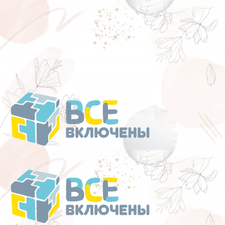
Перейти
к
содержанию