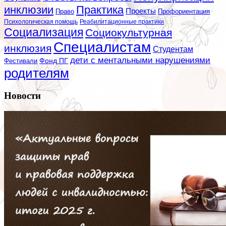
инклюзии
Практика
Проекты
Профориентация
Право
Психологическая помощь
Реабилитационные практики
Социализация
Социокультурная
Специалистам
инклюзия
Студентам
дети с ментальными нарушениями
Фестивали
Фонд ПГ
родителям
Новости