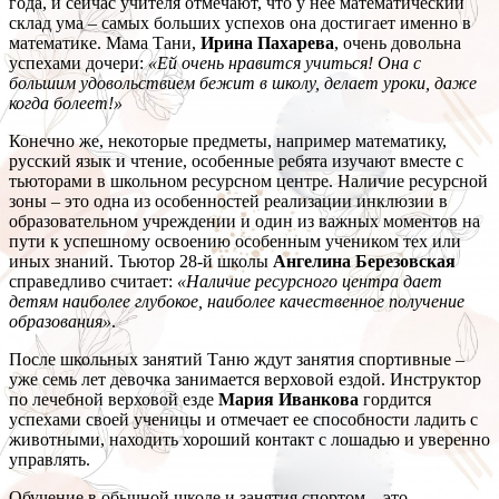
года, и сейчас учителя отмечают, что у нее математический
склад ума – самых больших успехов она достигает именно в
математике. Мама Тани,
Ирина Пахарева
, очень довольна
успехами дочери:
«Ей очень нравится учиться! Она с
большим удовольствием бежит в школу, делает уроки, даже
когда болеет!»
Конечно же, некоторые предметы, например математику,
русский язык и чтение, особенные ребята изучают вместе с
тьюторами в школьном ресурсном центре. Наличие ресурсной
зоны – это одна из особенностей реализации инклюзии в
образовательном учреждении и один из важных моментов на
пути к успешному освоению особенным учеником тех или
иных знаний. Тьютор 28-й школы
Ангелина Березовская
справедливо считает:
«Наличие ресурсного центра дает
детям наиболее глубокое, наиболее качественное получение
образования»
.
После школьных занятий Таню ждут занятия спортивные –
уже семь лет девочка занимается верховой ездой. Инструктор
по лечебной верховой езде
Мария Иванкова
гордится
успехами своей ученицы и отмечает ее способности ладить с
животными, находить хороший контакт с лошадью и уверенно
управлять.
Обучение в обычной школе и занятия спортом – это