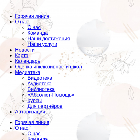
Горячая линия
О нас
О нас
Команда
Наши достижения
Наши услуги
Новости
Карта
Календарь
Оценка инклюзивности школ
Медиатека
Видеотека
Аудиотека
Библиотека
«Абсолют-Помощь»
Курсы
Для партнёров
Авторизация
Горячая линия
О нас
О нас
Команда