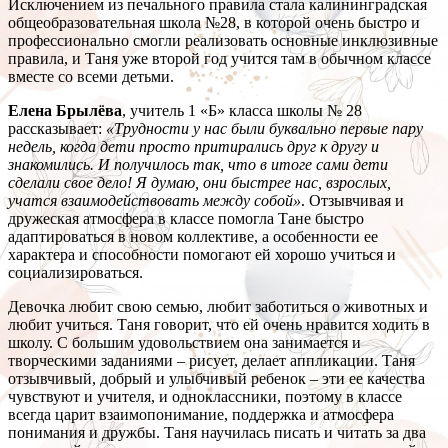
Исключением из печального правила стала калининградская
общеобразовательная школа №28, в которой очень быстро и
профессионально смогли реализовать основные инклюзивные
правила, и Таня уже второй год учится там в обычном классе
вместе со всеми детьми.
Елена Брылёва
, учитель 1 «Б» класса школы № 28
рассказывает:
«Трудности у нас были буквально первые пару
недель, когда дети просто притирались друг к другу и
знакомились. И получилось так, что в итоге сами дети
сделали свое дело! Я думаю, они быстрее нас, взрослых,
учатся взаимодействовать между собой»
. Отзывчивая и
дружеская атмосфера в классе помогла Тане быстро
адаптироваться в новом коллективе, а особенности ее
характера и способности помогают ей хорошо учиться и
социализироваться.
Девочка любит свою семью, любит заботиться о животных и
любит учиться. Таня говорит, что ей очень нравится ходить в
школу. С большим удовольствием она занимается и
творческими заданиями – рисует, делает аппликации. Таня
отзывчивый, добрый и улыбчивый ребенок – эти ее качества
чувствуют и учителя, и одноклассники, поэтому в классе
всегда царит взаимопонимание, поддержка и атмосфера
понимания и дружбы. Таня научилась писать и читать за два