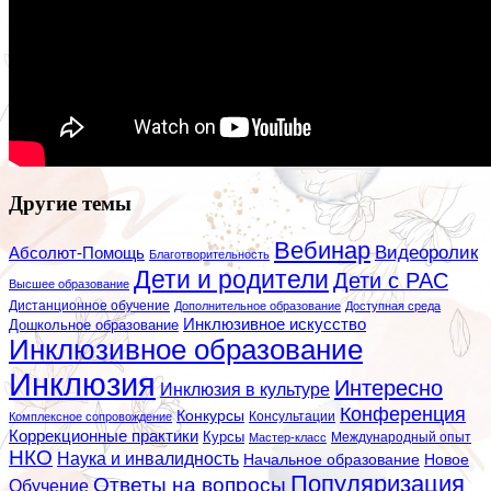
Другие темы
Вебинар
Видеоролик
Абсолют-Помощь
Благотворительность
Дети и родители
Дети с РАС
Высшее образование
Дистанционное обучение
Дополнительное образование
Доступная среда
Инклюзивное искусство
Дошкольное образование
Инклюзивное образование
Инклюзия
Интересно
Инклюзия в культуре
Конференция
Конкурсы
Консультации
Комплексное сопровождение
Коррекционные практики
Курсы
Мастер-класс
Международный опыт
НКО
Наука и инвалидность
Начальное образование
Новое
Популяризация
Ответы на вопросы
Обучение