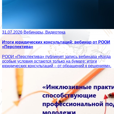
31.07.2026
·
Вебинары, Видеотека
Итоги юридических консультаций: вебинар от РООИ
«Перспектива»
РООИ «Перспектива» публикует запись вебинара «Когда
особые условия остаются только на бумаге: итоги
юридических консультаций – от обращений к решениям».