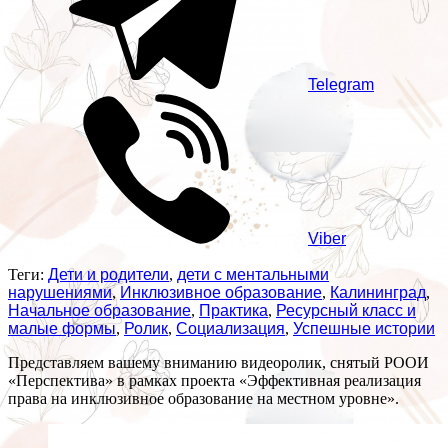
Telegram
Viber
Теги:
Дети и родители
,
дети с ментальными
нарушениями
,
Инклюзивное образование
,
Калининград
,
Начальное образование
,
Практика
,
Ресурсный класс и
малые формы
,
Ролик
,
Социализация
,
Успешные истории
Представляем вашему вниманию видеоролик, снятый РООИ
«Перспектива» в рамках проекта «Эффективная реализация
права на инклюзивное образование на местном уровне».