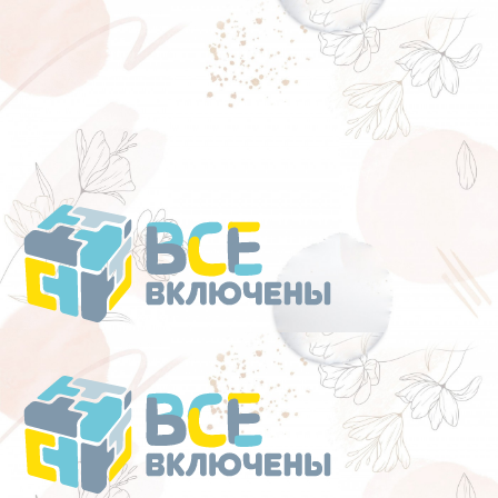
Перейти
к
содержанию