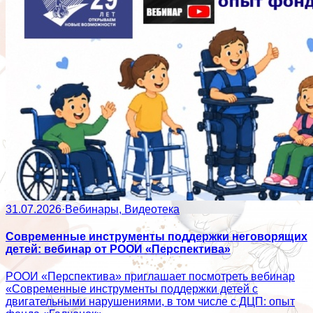
31.07.2026
·
Вебинары, Видеотека
Современные инструменты поддержки неговорящих
детей: вебинар от РООИ «Перспектива»
РООИ «Перспектива» приглашает посмотреть вебинар
«Современные инструменты поддержки детей с
двигательными нарушениями, в том числе с ДЦП: опыт