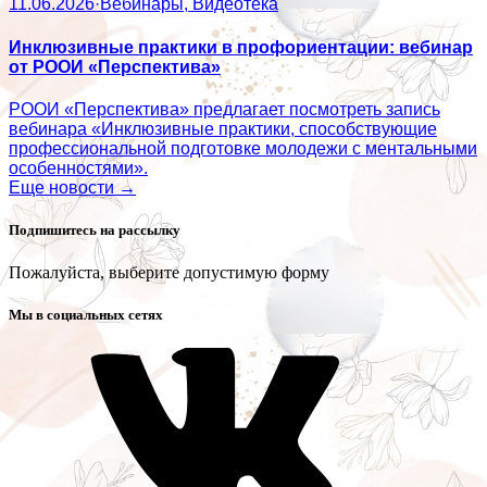
11.06.2026
·
Вебинары, Видеотека
Инклюзивные практики в профориентации: вебинар
от РООИ «Перспектива»
РООИ «Перспектива» предлагает посмотреть запись
вебинара «Инклюзивные практики, способствующие
профессиональной подготовке молодежи с ментальными
особенностями».
Еще новости →
Подпишитесь на рассылку
Пожалуйста, выберите допустимую форму
Мы в социальных сетях