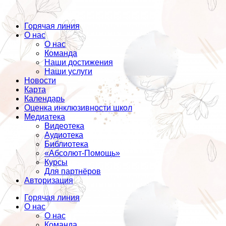
Горячая линия
О нас
О нас
Команда
Наши достижения
Наши услуги
Новости
Карта
Календарь
Оценка инклюзивности школ
Медиатека
Видеотека
Аудиотека
Библиотека
«Абсолют-Помощь»
Курсы
Для партнёров
Авторизация
Горячая линия
О нас
О нас
Команда