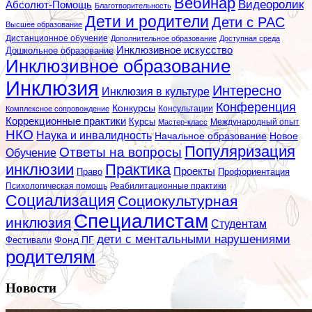
Вебинар
Видеоролик
Абсолют-Помощь
Благотворительность
Дети и родители
Дети с РАС
Высшее образование
Дистанционное обучение
Дополнительное образование
Доступная среда
Инклюзивное искусство
Дошкольное образование
Инклюзивное образование
Инклюзия
Интересно
Инклюзия в культуре
Конференция
Конкурсы
Консультации
Комплексное сопровождение
Коррекционные практики
Курсы
Мастер-класс
Международный опыт
НКО
Наука и инвалидность
Начальное образование
Новое
Популяризация
Ответы на вопросы
Обучение
инклюзии
Практика
Проекты
Профориентация
Право
Психологическая помощь
Реабилитационные практики
Социализация
Социокультурная
Специалистам
инклюзия
Студентам
дети с ментальными нарушениями
Фестивали
Фонд ПГ
родителям
Новости