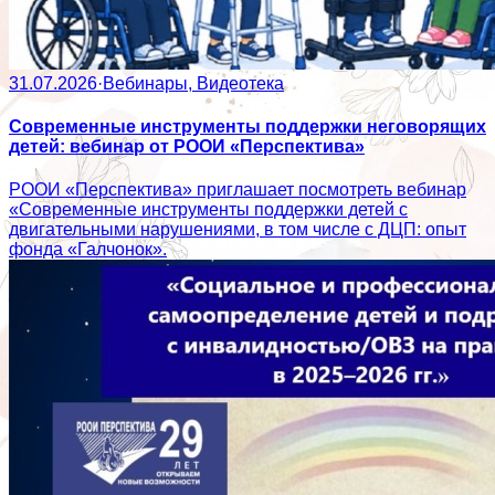
31.07.2026
·
Вебинары, Видеотека
Современные инструменты поддержки неговорящих
детей: вебинар от РООИ «Перспектива»
РООИ «Перспектива» приглашает посмотреть вебинар
«Современные инструменты поддержки детей с
двигательными нарушениями, в том числе с ДЦП: опыт
фонда «Галчонок».