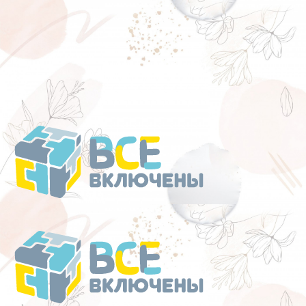
Перейти
к
содержанию