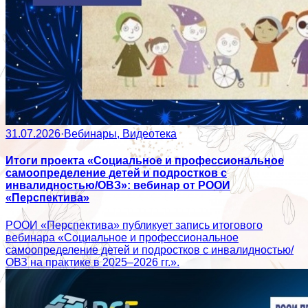
31.07.2026
·
Вебинары, Видеотека
Итоги проекта «Социальное и профессиональное
самоопределение детей и подростков с
инвалидностью/ОВЗ»: вебинар от РООИ
«Перспектива»
РООИ «Перспектива» публикует запись итогового
вебинара «Социальное и профессиональное
самоопределение детей и подростков с инвалидностью/
ОВЗ на практике в 2025–2026 гг.».