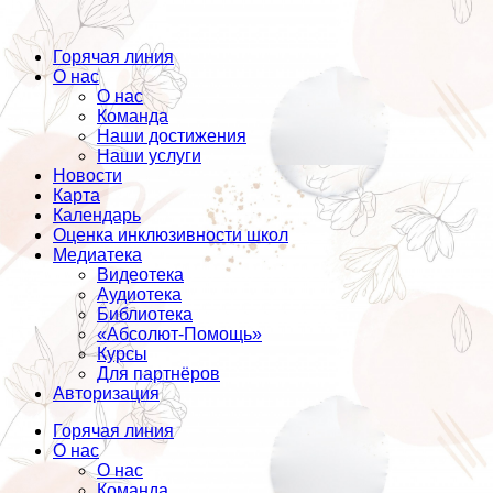
Горячая линия
О нас
О нас
Команда
Наши достижения
Наши услуги
Новости
Карта
Календарь
Оценка инклюзивности школ
Медиатека
Видеотека
Аудиотека
Библиотека
«Абсолют-Помощь»
Курсы
Для партнёров
Авторизация
Горячая линия
О нас
О нас
Команда