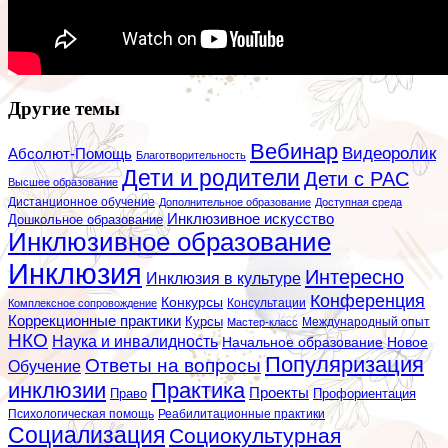
Другие темы
Вебинар
Видеоролик
Абсолют-Помощь
Благотворительность
Дети и родители
Дети с РАС
Высшее образование
Дистанционное обучение
Дополнительное образование
Доступная среда
Инклюзивное искусство
Дошкольное образование
Инклюзивное образование
Инклюзия
Интересно
Инклюзия в культуре
Конференция
Конкурсы
Консультации
Комплексное сопровождение
Коррекционные практики
Курсы
Мастер-класс
Международный опыт
НКО
Наука и инвалидность
Начальное образование
Новое
Популяризация
Ответы на вопросы
Обучение
инклюзии
Практика
Проекты
Профориентация
Право
Психологическая помощь
Реабилитационные практики
Социализация
Социокультурная