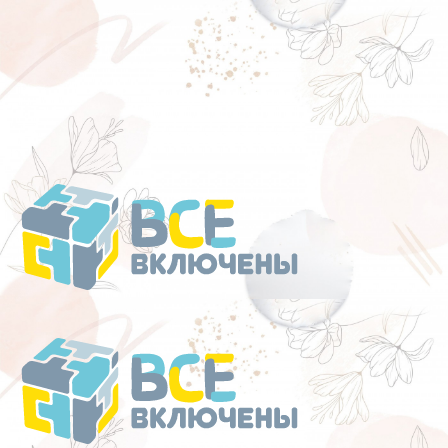
Перейти
к
содержанию