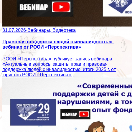
31.07.2026
·
Вебинары, Видеотека
Правовая поддержка людей с инвалидностью:
вебинар от РООИ «Перспектива»
РООИ «Перспектива» публикует запись вебинара
«Актуальные вопросы защиты прав и правовая
поддержка людей с инвалидностью: итоги 2025 г. от
юристов РООИ «Перспектива».