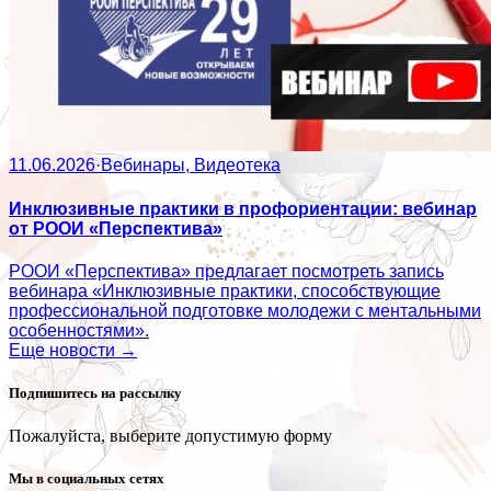
11.06.2026
·
Вебинары, Видеотека
Инклюзивные практики в профориентации: вебинар
от РООИ «Перспектива»
РООИ «Перспектива» предлагает посмотреть запись
вебинара «Инклюзивные практики, способствующие
профессиональной подготовке молодежи с ментальными
особенностями».
Еще новости →
Подпишитесь на рассылку
Пожалуйста, выберите допустимую форму
Мы в социальных сетях