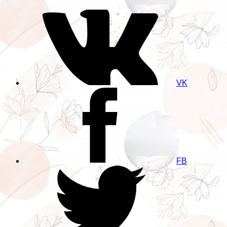
VK
FB