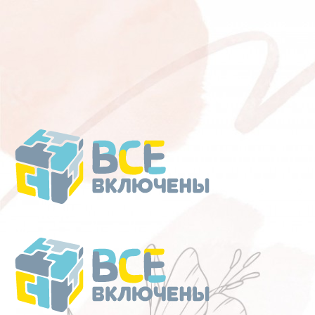
Перейти
к
содержанию