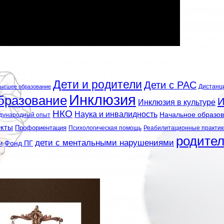
Дети и родители
Дети с РАС
Дистанц
ысшее образование
Инклюзия
бразование
И
Инклюзия в культуре
НКО
Наука и инвалидность
Начальное образо
дународный опыт
екты
Профориентация
Психологическая помощь
Реабилитационные практик
родите
дети с ментальными нарушениями
и
Фонд ПГ