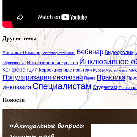
Другие темы
Вебинар
Видеоролик
Абсолют-Помощь
Благотворительность
В
Инклюзивное о
Инклюзивное искусство
образование
Конференция
Коррекционные практики
Курсы
Мастер-класс
Меж
Популяризация инклюзии
Практика
Про
Право
Специалистам
инклюзия
Студентам
Фестивал
Новости