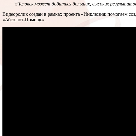
«Человек может добиться больших, высоких результатов,
Видеоролик создан в рамках проекта «Инклюзия: помогаем соз
«Абсолют-Помощь».