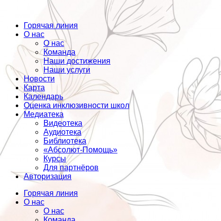
Горячая линия
О нас
О нас
Команда
Наши достижения
Наши услуги
Новости
Карта
Календарь
Оценка инклюзивности школ
Медиатека
Видеотека
Аудиотека
Библиотека
«Абсолют-Помощь»
Курсы
Для партнёров
Авторизация
Горячая линия
О нас
О нас
Команда