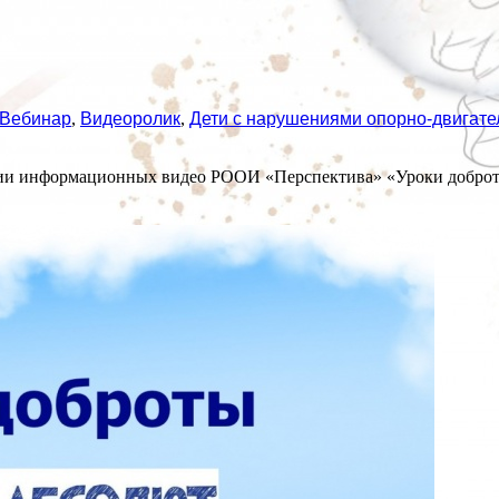
Вебинар
,
Видеоролик
,
Дети с нарушениями опорно-двигате
рии информационных видео РООИ «Перспектива» «Уроки доброт