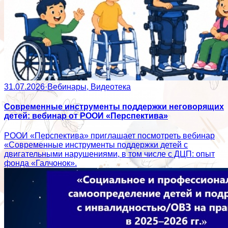
31.07.2026
·
Вебинары, Видеотека
Современные инструменты поддержки неговорящих
детей: вебинар от РООИ «Перспектива»
РООИ «Перспектива» приглашает посмотреть вебинар
«Современные инструменты поддержки детей с
двигательными нарушениями, в том числе с ДЦП: опыт
фонда «Галчонок».