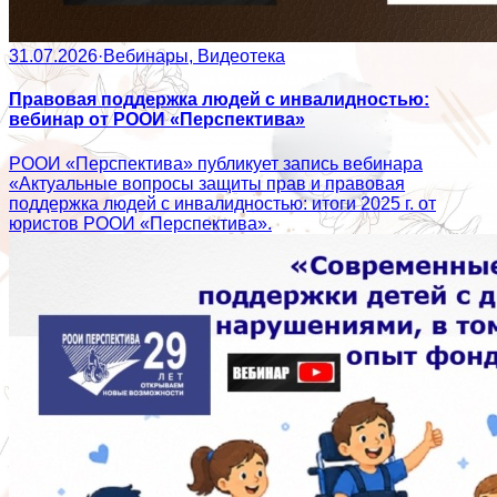
31.07.2026
·
Вебинары, Видеотека
Правовая поддержка людей с инвалидностью:
вебинар от РООИ «Перспектива»
РООИ «Перспектива» публикует запись вебинара
«Актуальные вопросы защиты прав и правовая
поддержка людей с инвалидностью: итоги 2025 г. от
юристов РООИ «Перспектива».