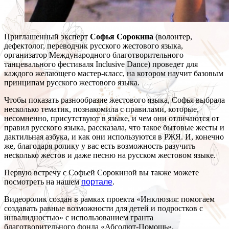
Приглашенный эксперт
Софья Сорокина
(волонтер,
дефектолог, переводчик русского жестового языка,
организатор Международного благотворительного
танцевального фестиваля Inclusive Dance) проведет для
каждого желающего мастер-класс, на котором научит базовым
принципам русского жестового языка.
Чтобы показать разнообразие жестового языка, Софья выбрала
несколько тематик, познакомила с правилами, которые,
несомненно, присутствуют в языке, и чем они отличаются от
правил русского языка, рассказала, что такое бытовые жесты и
дактильная азбука, и как они используются в РЖЯ. И, конечно
же, благодаря ролику у вас есть возможность разучить
несколько жестов и даже песню на русском жестовом языке.
Первую встречу с Софьей Сорокиной вы также можете
посмотреть на нашем
портале
.
Видеоролик создан в рамках проекта «Инклюзия: помогаем
создавать равные возможности для детей и подростков с
инвалидностью» с использованием гранта
благотворительного фонда «Абсолют-Помощь».