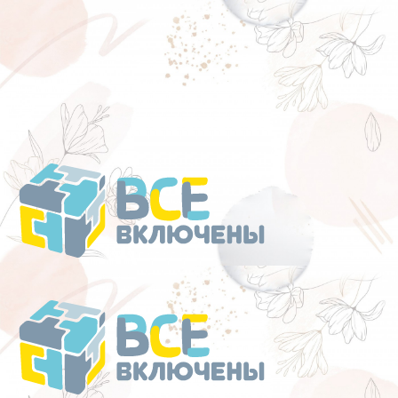
Перейти
к
содержанию