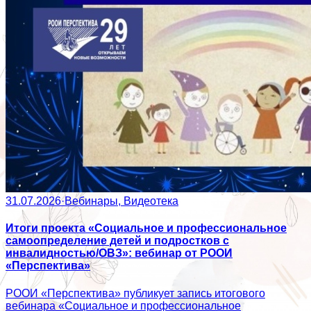
31.07.2026
·
Вебинары, Видеотека
Итоги проекта «Социальное и профессиональное
самоопределение детей и подростков с
инвалидностью/ОВЗ»: вебинар от РООИ
«Перспектива»
РООИ «Перспектива» публикует запись итогового
вебинара «Социальное и профессиональное