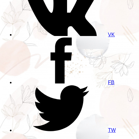
VK
FB
TW