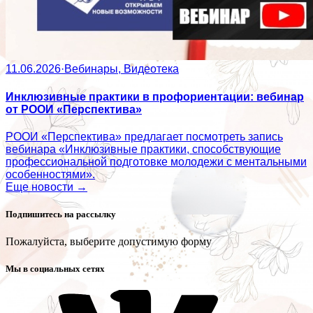
11.06.2026
·
Вебинары, Видеотека
Инклюзивные практики в профориентации: вебинар
от РООИ «Перспектива»
РООИ «Перспектива» предлагает посмотреть запись
вебинара «Инклюзивные практики, способствующие
профессиональной подготовке молодежи с ментальными
особенностями».
Еще новости →
Подпишитесь на рассылку
Пожалуйста, выберите допустимую форму
Мы в социальных сетях