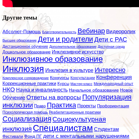
Другие темы
Вебинар
Видеоролик
Абсолют-Помощь
Благотворительность
Дети и родители
Дети с РАС
Высшее образование
Дистанционное обучение
Дополнительное образование
Доступная среда
Инклюзивное искусство
Дошкольное образование
Инклюзивное образование
Инклюзия
Интересно
Инклюзия в культуре
Конференция
Конкурсы
Консультации
Комплексное сопровождение
Коррекционные практики
Курсы
Мастер-класс
Международный опыт
НКО
Наука и инвалидность
Начальное образование
Новое
Популяризация
Ответы на вопросы
Обучение
инклюзии
Практика
Проекты
Профориентация
Право
Психологическая помощь
Реабилитационные практики
Социализация
Социокультурная
Специалистам
инклюзия
Студентам
дети с ментальными нарушениями
Фестивали
Фонд ПГ