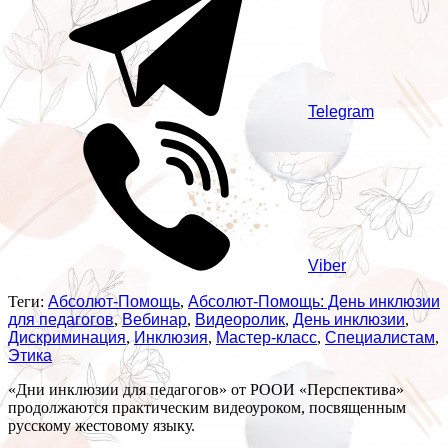
Telegram
Viber
Теги:
Абсолют-Помощь
,
Абсолют-Помощь: День инклюзии
для педагогов
,
Вебинар
,
Видеоролик
,
День инклюзии
,
Дискриминация
,
Инклюзия
,
Мастер-класс
,
Специалистам
,
Этика
«Дни инклюзии для педагогов» от РООИ «Перспектива»
продолжаются практическим видеоуроком, посвященным
русскому жестовому языку.