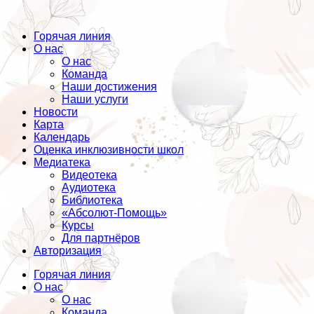
Горячая линия
О нас
О нас
Команда
Наши достижения
Наши услуги
Новости
Карта
Календарь
Оценка инклюзивности школ
Медиатека
Видеотека
Аудиотека
Библиотека
«Абсолют-Помощь»
Курсы
Для партнёров
Авторизация
Горячая линия
О нас
О нас
Команда