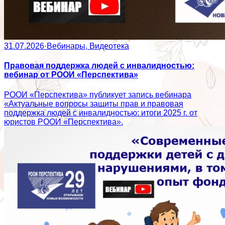
31.07.2026
·
Вебинары, Видеотека
Правовая поддержка людей с инвалидностью:
вебинар от РООИ «Перспектива»
РООИ «Перспектива» публикует запись вебинара
«Актуальные вопросы защиты прав и правовая
поддержка людей с инвалидностью: итоги 2025 г. от
юристов РООИ «Перспектива».