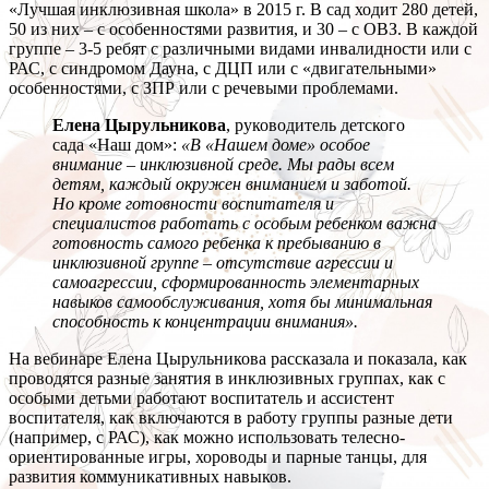
«Лучшая инклюзивная школа» в 2015 г. В сад ходит 280 детей,
50 из них – с особенностями развития, и 30 – с ОВЗ. В каждой
группе – 3-5 ребят с различными видами инвалидности или с
РАС, с синдромом Дауна, с ДЦП или с «двигательными»
особенностями, с ЗПР или с речевыми проблемами.
Елена Цырульникова
, руководитель детского
сада «Наш дом»:
«В «Нашем доме» особое
внимание – инклюзивной среде. Мы рады всем
детям, каждый окружен вниманием и заботой.
Но кроме готовности воспитателя и
специалистов работать с особым ребенком важна
готовность самого ребенка к пребыванию в
инклюзивной группе – отсутствие агрессии и
самоагрессии, сформированность элементарных
навыков самообслуживания, хотя бы минимальная
способность к концентрации внимания».
На вебинаре Елена Цырульникова рассказала и показала, как
проводятся разные занятия в инклюзивных группах, как с
особыми детьми работают воспитатель и ассистент
воспитателя, как включаются в работу группы разные дети
(например, с РАС), как можно использовать телесно-
ориентированные игры, хороводы и парные танцы, для
развития коммуникативных навыков.