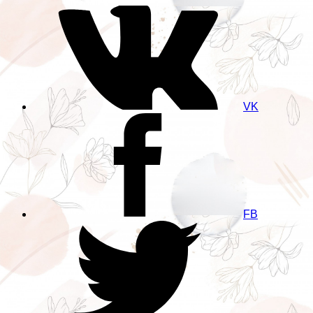
VK
FB