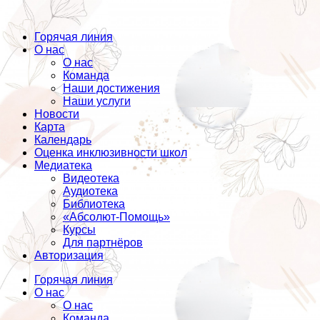
Горячая линия
О нас
О нас
Команда
Наши достижения
Наши услуги
Новости
Карта
Календарь
Оценка инклюзивности школ
Медиатека
Видеотека
Аудиотека
Библиотека
«Абсолют-Помощь»
Курсы
Для партнёров
Авторизация
Горячая линия
О нас
О нас
Команда