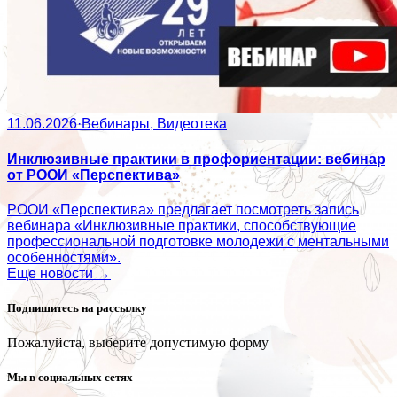
11.06.2026
·
Вебинары, Видеотека
Инклюзивные практики в профориентации: вебинар
от РООИ «Перспектива»
РООИ «Перспектива» предлагает посмотреть запись
вебинара «Инклюзивные практики, способствующие
профессиональной подготовке молодежи с ментальными
особенностями».
Еще новости →
Подпишитесь на рассылку
Пожалуйста, выберите допустимую форму
Мы в социальных сетях