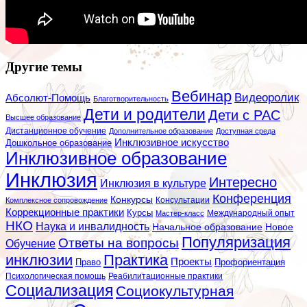
Другие темы
Вебинар
Видеоролик
Абсолют-Помощь
Благотворительность
Дети и родители
Дети с РАС
Высшее образование
Дистанционное обучение
Дополнительное образование
Доступная среда
Инклюзивное искусство
Дошкольное образование
Инклюзивное образование
Инклюзия
Интересно
Инклюзия в культуре
Конференция
Конкурсы
Консультации
Комплексное сопровождение
Коррекционные практики
Курсы
Мастер-класс
Международный опыт
НКО
Наука и инвалидность
Начальное образование
Новое
Популяризация
Ответы на вопросы
Обучение
инклюзии
Практика
Проекты
Профориентация
Право
Психологическая помощь
Реабилитационные практики
Социализация
Социокультурная