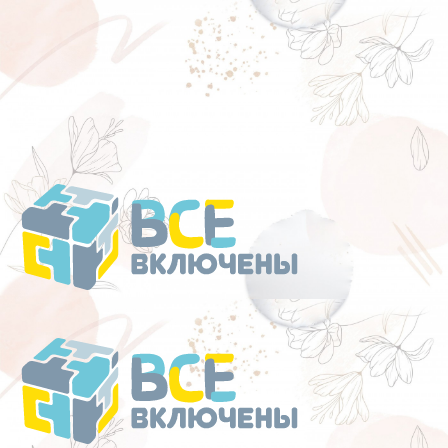
Перейти
к
содержанию