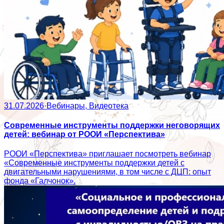
31.07.2026
·
Вебинары, Видеотека
Современные инструменты поддержки неговорящих
детей: вебинар от РООИ «Перспектива»
РООИ «Перспектива» приглашает посмотреть вебинар
«Современные инструменты поддержки детей с
двигательными нарушениями, в том числе с ДЦП: опыт
фонда «Галчонок».