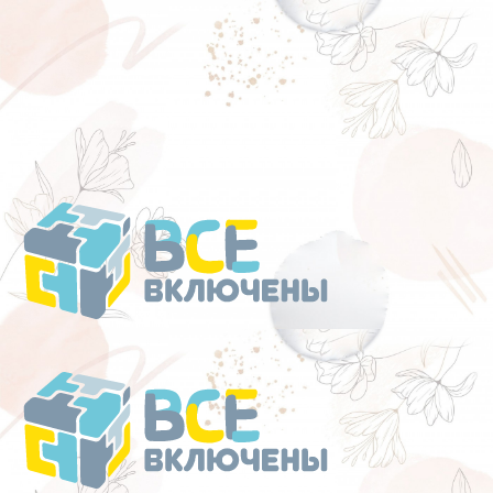
Перейти
к
содержанию