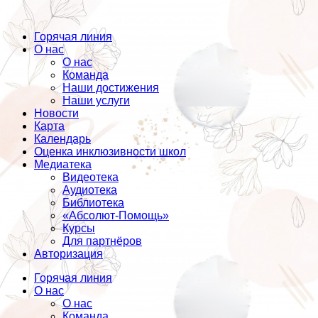
Горячая линия
О нас
О нас
Команда
Наши достижения
Наши услуги
Новости
Карта
Календарь
Оценка инклюзивности школ
Медиатека
Видеотека
Аудиотека
Библиотека
«Абсолют-Помощь»
Курсы
Для партнёров
Авторизация
Горячая линия
О нас
О нас
Команда