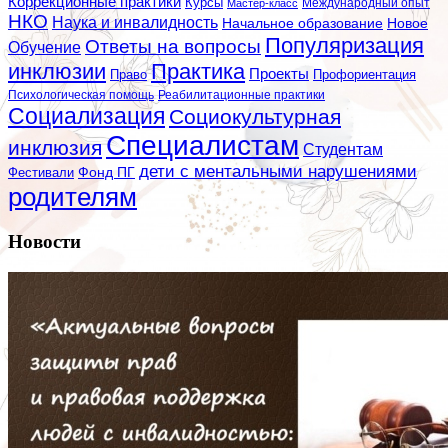
Коррекционные практики
Курсы
Мастер-класс
Международный опыт
НКО
Наука и инвалидность
Начальное образование
Новое
Популяризация
Ответы на вопросы
Обучение
инклюзии
Практика
Проекты
Профориентация
Право
Психологическая помощь
Реабилитационные практики
Социализация
Социокультурная
Специалистам
инклюзия
Студентам
дети с ментальными нарушениями
Фестивали
Фонд ПГ
родителям
Новости