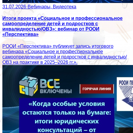
31.07.2026
·
Вебинары, Видеотека
Итоги проекта «Социальное и профессиональное
самоопределение детей и подростков с
инвалидностью/ОВЗ»: вебинар от РООИ
«Перспектива»
РООИ «Перспектива» публикует запись итогового
вебинара «Социальное и профессиональное
самоопределение детей и подростков с инвалидностью/
ОВЗ на практике в 2025–2026 гг.».