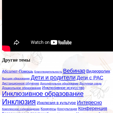
Другие темы
Вебинар
Видеоролик
Абсолют-Помощь
Благотворительность
Дети и родители
Дети с РАС
Высшее образование
Дистанционное обучение
Дополнительное образование
Доступная среда
Инклюзивное искусство
Дошкольное образование
Инклюзивное образование
Инклюзия
Интересно
Инклюзия в культуре
Конференция
Конкурсы
Консультации
Комплексное сопровождение