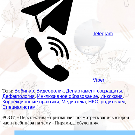
Telegram
Viber
Теги:
Вебинар
,
Видеоролик
,
Департамент соцзащиты
,
Дефектология
,
Инклюзивное образование
,
Инклюзия
,
Коррекционные практики
,
Медиатека
,
НКО
,
родителям
,
Специалистам
РООИ «Перспектива» приглашает посмотреть запись второй
части вебинара на тему «Пирамида обучения».