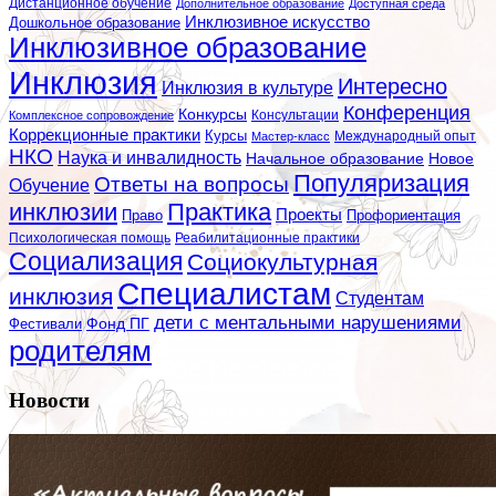
Дистанционное обучение
Дополнительное образование
Доступная среда
Инклюзивное искусство
Дошкольное образование
Инклюзивное образование
Инклюзия
Интересно
Инклюзия в культуре
Конференция
Конкурсы
Консультации
Комплексное сопровождение
Коррекционные практики
Курсы
Мастер-класс
Международный опыт
НКО
Наука и инвалидность
Начальное образование
Новое
Популяризация
Ответы на вопросы
Обучение
инклюзии
Практика
Проекты
Профориентация
Право
Психологическая помощь
Реабилитационные практики
Социализация
Социокультурная
Специалистам
инклюзия
Студентам
дети с ментальными нарушениями
Фестивали
Фонд ПГ
родителям
Новости