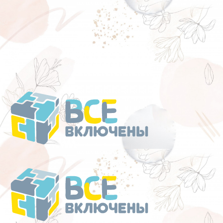
Перейти
к
содержанию