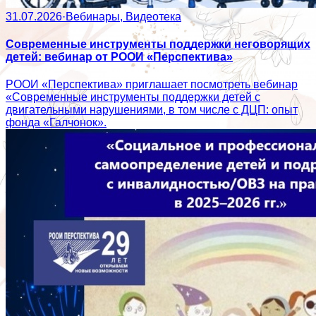
31.07.2026
·
Вебинары, Видеотека
Современные инструменты поддержки неговорящих
детей: вебинар от РООИ «Перспектива»
РООИ «Перспектива» приглашает посмотреть вебинар
«Современные инструменты поддержки детей с
двигательными нарушениями, в том числе с ДЦП: опыт
фонда «Галчонок».