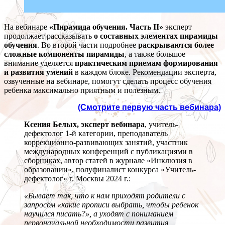
На вебинаре
«Пирамида обучения. Часть II»
эксперт
продолжает рассказывать
о составных элементах пирамиды
обучения
. Во второй части подробнее
раскрываются более
сложные компоненты пирамиды
, а также большое
внимание уделяется
практическим приемам формирования
и развития умений
в каждом блоке. Рекомендации эксперта,
озвученные на вебинаре, помогут сделать процесс обучения
ребенка максимально приятным и полезным.
(Смотрите первую часть вебинара)
Ксения Белых, эксперт вебинара
, учитель-
дефектолог 1-й категории, преподаватель
коррекционно-развивающих занятий, участник
международных конференций с публикациями в
сборниках, автор статей в журнале «Инклюзия в
образовании», полуфиналист конкурса «Учитель-
дефектолог» г. Москвы 2024 г.:
«Бывает так, что к нам приходят родители с
запросом «какие прописи выбрать, чтобы ребенок
научился писать?», а уходят с пониманием
первоначальной необходимости развития