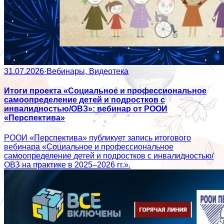
31.07.2026
·
Вебинары, Видеотека
Итоги проекта «Социальное и профессиональное
самоопределение детей и подростков с
инвалидностью/ОВЗ»: вебинар от РООИ
«Перспектива»
РООИ «Перспектива» публикует запись итогового
вебинара «Социальное и профессиональное
самоопределение детей и подростков с инвалидностью/
ОВЗ на практике в 2025–2026 гг.».