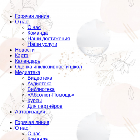
Горячая линия
О нас
О нас
Команда
Наши достижения
Наши услуги
Новости
Карта
Календарь
Оценка инклюзивности школ
Медиатека
Видеотека
Аудиотека
Библиотека
«Абсолют-Помощь»
Курсы
Для партнёров
Авторизация
Горячая линия
О нас
О нас
Команда