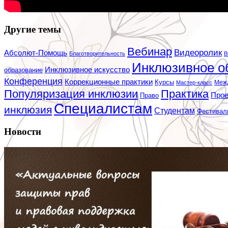
Другие темы
Вебинар
Видеоролик
Абсолют-Помощь
Благотворительность
В
Инклюзивное о
Инклюзивное искусство
образование
Конференция
Коррекционные практики
Курсы
Мастер-класс
Меж
Популяризация инклюзии
Практика
Про
Право
Специалистам
инклюзия
Студентам
Фестивал
Новости