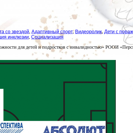
а со звездой
,
Адаптивный спорт
,
Видеоролик
,
Дети с пора
ция инклюзии
,
Социализация
ожности для детей и подростков с инвалидностью» РООИ «Персп