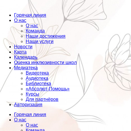
Горячая линия
О нас
О нас
Команда
Наши достижения
Наши услуги
Новости
Карта
Календарь
Оценка инклюзивности школ
Медиатека
Видеотека
Аудиотека
Библиотека
«Абсолют-Помощь»
Курсы
Для партнёров
Авторизация
Горячая линия
О нас
О нас
Команда