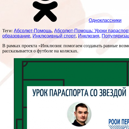
Одноклассники
Теги:
Абсолют-Помощь
,
Абсолют-Помощь: Уроки параспорт
образование
,
Инклюзивный спорт
,
Инклюзия
,
Популяриза
В рамках проекта «Инклюзия: помогаем создавать равные возм
рассказывается о футболе на колясках.