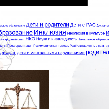
Дети и родители
Дети с РАС
Дистанц
ысшее образование
Инклюзия
бразование
И
Инклюзия в культуре
НКО
Наука и инвалидность
Начальное образо
дународный опыт
екты
Профориентация
Психологическая помощь
Реабилитационные практик
родите
дети с ментальными нарушениями
и
Фонд ПГ