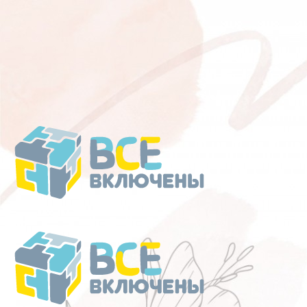
Перейти
к
содержанию