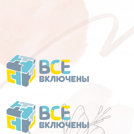
Перейти
к
содержанию