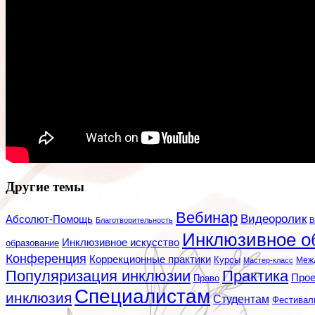
Другие темы
Вебинар
Видеоролик
Абсолют-Помощь
Благотворительность
В
Инклюзивное о
Инклюзивное искусство
образование
Конференция
Коррекционные практики
Курсы
Мастер-класс
Меж
Популяризация инклюзии
Практика
Про
Право
Специалистам
инклюзия
Студентам
Фестивал