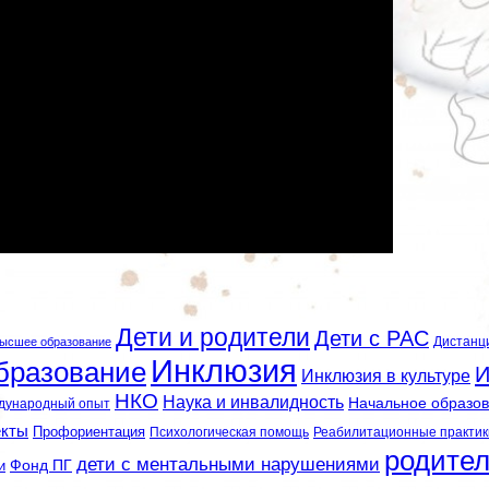
Дети и родители
Дети с РАС
Дистанц
ысшее образование
Инклюзия
бразование
И
Инклюзия в культуре
НКО
Наука и инвалидность
Начальное образо
дународный опыт
екты
Профориентация
Психологическая помощь
Реабилитационные практик
родите
дети с ментальными нарушениями
и
Фонд ПГ