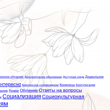
ионное обучение
Дошкольное
Дополнительное образование
Доступная среда
нтересно
Конкурсы
Консультации
Комплексное сопровождение
Ответы на вопросы
Обучение
вание
Новое
Социализация
Социокультурная
и
лям