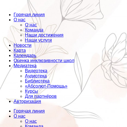
Горячая линия
О нас
О нас
Команда
Наши достижения
Наши услуги
Новости
Карта
Календарь
Оценка инклюзивности школ
Медиатека
Видеотека
Аудиотека
Библиотека
«Абсолют-Помощь»
Курсы
Для партнёров
Авторизация
Горячая линия
О нас
О нас
Команда