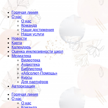
Горячая линия
О нас
О нас
Команда
Наши достижения
Наши услуги
Новости
Карта
Календарь
Оценка инклюзивности школ
Медиатека
Видеотека
Аудиотека
Библиотека
«Абсолют-Помощь»
Курсы
Для партнёров
Авторизация
Горячая линия
О нас
О нас
Команда