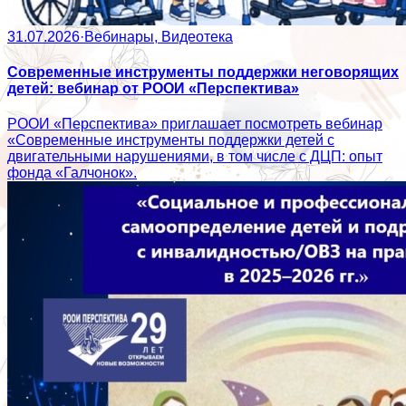
31.07.2026
·
Вебинары, Видеотека
Современные инструменты поддержки неговорящих
детей: вебинар от РООИ «Перспектива»
РООИ «Перспектива» приглашает посмотреть вебинар
«Современные инструменты поддержки детей с
двигательными нарушениями, в том числе с ДЦП: опыт
фонда «Галчонок».