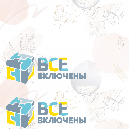
Перейти
к
содержанию