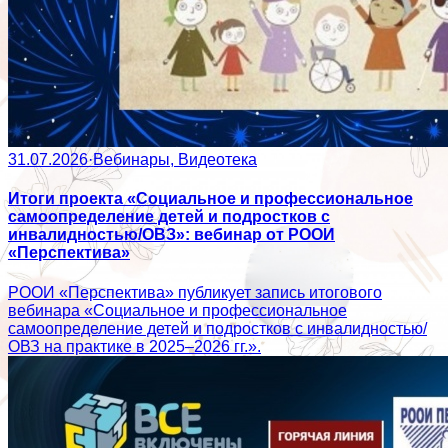
31.07.2026
·
Вебинары, Видеотека
Итоги проекта «Социальное и профессиональное
самоопределение детей и подростков с
инвалидностью/ОВЗ»: вебинар от РООИ
«Перспектива»
РООИ «Перспектива» публикует запись итогового
вебинара «Социальное и профессиональное
самоопределение детей и подростков с инвалидностью/
ОВЗ на практике в 2025–2026 гг.».