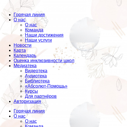
Горячая линия
О нас
О нас
Команда
Наши достижения
Наши услуги
Новости
Карта
Календарь
Оценка инклюзивности школ
Медиатека
Видеотека
Аудиотека
Библиотека
«Абсолют-Помощь»
Курсы
Для партнёров
Авторизация
Горячая линия
О нас
О нас
Команда