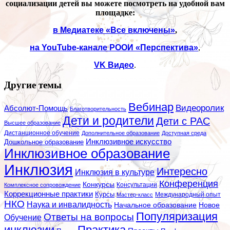
социализации детей вы можете посмотреть на удобной вам
площадке:
в Медиатеке «Все включены»
,
на
YouTube
-канале РООИ «Перспектива»
,
VK
Видео
.
Другие темы
Вебинар
Видеоролик
Абсолют-Помощь
Благотворительность
Дети и родители
Дети с РАС
Высшее образование
Дистанционное обучение
Дополнительное образование
Доступная среда
Инклюзивное искусство
Дошкольное образование
Инклюзивное образование
Инклюзия
Интересно
Инклюзия в культуре
Конференция
Конкурсы
Консультации
Комплексное сопровождение
Коррекционные практики
Курсы
Мастер-класс
Международный опыт
НКО
Наука и инвалидность
Начальное образование
Новое
Популяризация
Ответы на вопросы
Обучение
инклюзии
Практика