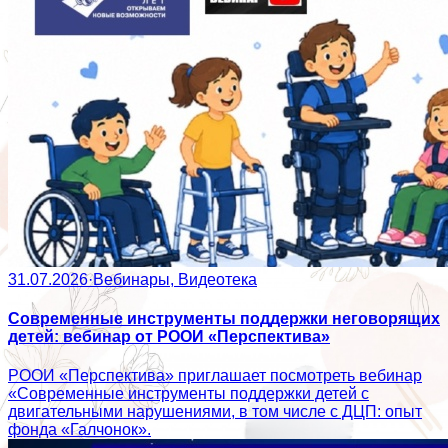
31.07.2026
·
Вебинары, Видеотека
Современные инструменты поддержки неговорящих
детей: вебинар от РООИ «Перспектива»
РООИ «Перспектива» приглашает посмотреть вебинар
«Современные инструменты поддержки детей с
двигательными нарушениями, в том числе с ДЦП: опыт
фонда «Галчонок».