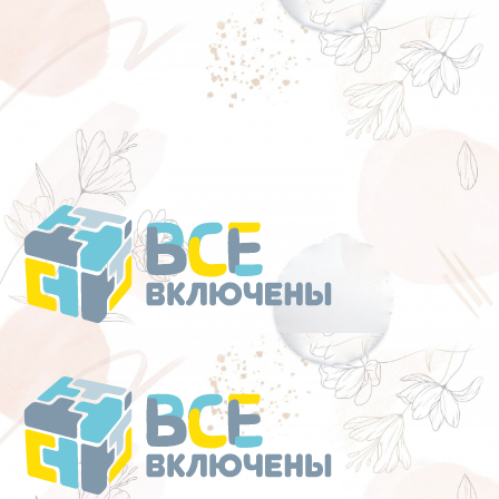
Перейти
к
содержанию