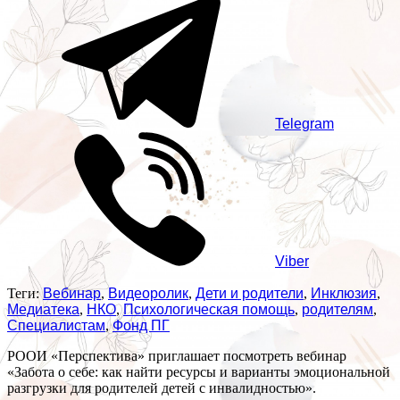
Telegram
Viber
Теги:
Вебинар
,
Видеоролик
,
Дети и родители
,
Инклюзия
,
Медиатека
,
НКО
,
Психологическая помощь
,
родителям
,
Специалистам
,
Фонд ПГ
РООИ «Перспектива» приглашает посмотреть вебинар
«Забота о себе: как найти ресурсы и варианты эмоциональной
разгрузки для родителей детей с инвалидностью».