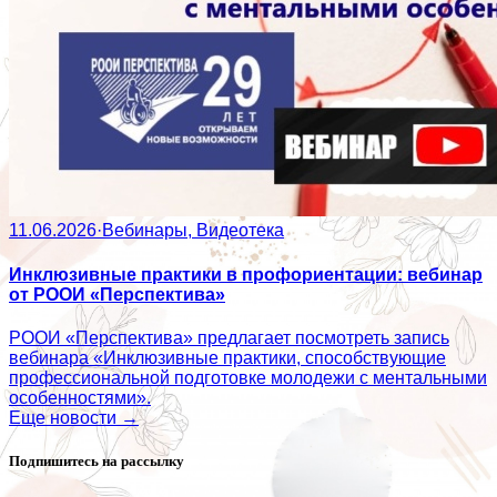
11.06.2026
·
Вебинары, Видеотека
Инклюзивные практики в профориентации: вебинар
от РООИ «Перспектива»
РООИ «Перспектива» предлагает посмотреть запись
вебинара «Инклюзивные практики, способствующие
профессиональной подготовке молодежи с ментальными
особенностями».
Еще новости →
Подпишитесь на рассылку