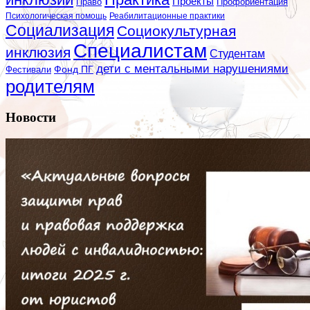
Проекты
Профориентация
Право
Психологическая помощь
Реабилитационные практики
Социализация
Социокультурная
Специалистам
инклюзия
Студентам
дети с ментальными нарушениями
Фестивали
Фонд ПГ
родителям
Новости