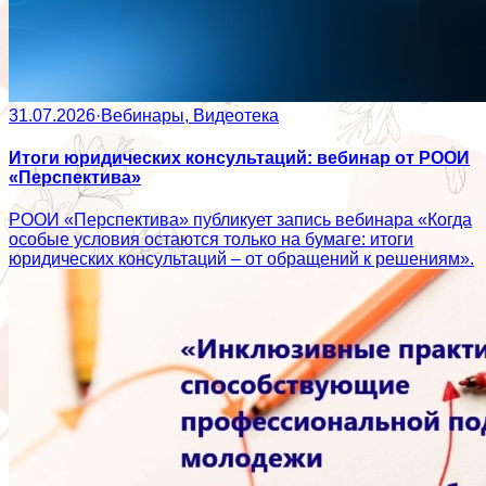
31.07.2026
·
Вебинары, Видеотека
Итоги юридических консультаций: вебинар от РООИ
«Перспектива»
РООИ «Перспектива» публикует запись вебинара «Когда
особые условия остаются только на бумаге: итоги
юридических консультаций – от обращений к решениям».