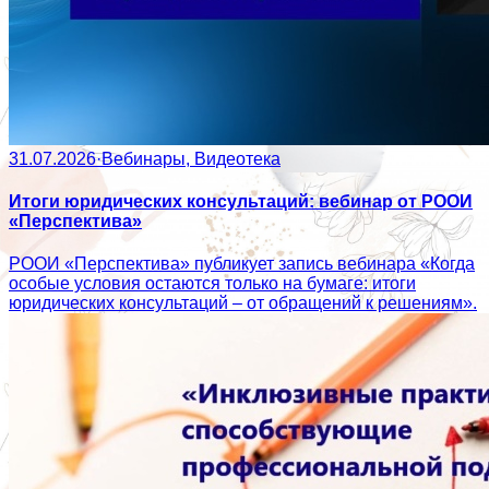
31.07.2026
·
Вебинары, Видеотека
Итоги юридических консультаций: вебинар от РООИ
«Перспектива»
РООИ «Перспектива» публикует запись вебинара «Когда
особые условия остаются только на бумаге: итоги
юридических консультаций – от обращений к решениям».