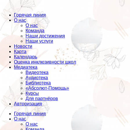
Горячая линия
О нас
О нас
Команда
Наши достижения
Наши услуги
Новости
Карта
Календарь
Оценка инклюзивности школ
Медиатека
Видеотека
Аудиотека
Библиотека
«Абсолют-Помощь»
Курсы
Для партнёров
Авторизация
Горячая линия
О нас
О нас
Команда