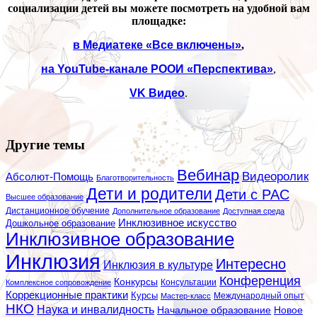
социализации детей вы можете посмотреть на удобной вам
площадке:
в Медиатеке «Все включены»
,
на
YouTube
-канале РООИ «Перспектива»
,
VK
Видео
.
Другие темы
Вебинар
Видеоролик
Абсолют-Помощь
Благотворительность
Дети и родители
Дети с РАС
Высшее образование
Дистанционное обучение
Дополнительное образование
Доступная среда
Инклюзивное искусство
Дошкольное образование
Инклюзивное образование
Инклюзия
Интересно
Инклюзия в культуре
Конференция
Конкурсы
Консультации
Комплексное сопровождение
Коррекционные практики
Курсы
Мастер-класс
Международный опыт
НКО
Наука и инвалидность
Начальное образование
Новое