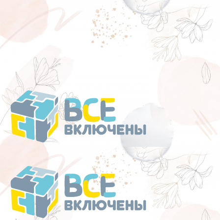
Перейти
к
содержанию