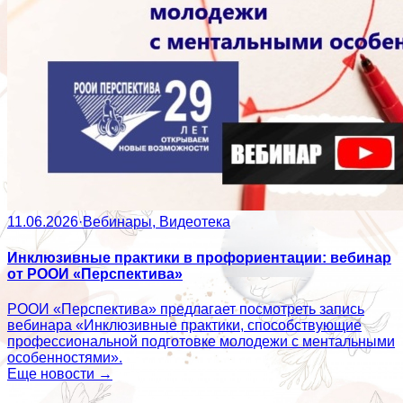
11.06.2026
·
Вебинары, Видеотека
Инклюзивные практики в профориентации: вебинар
от РООИ «Перспектива»
РООИ «Перспектива» предлагает посмотреть запись
вебинара «Инклюзивные практики, способствующие
профессиональной подготовке молодежи с ментальными
особенностями».
Еще новости →