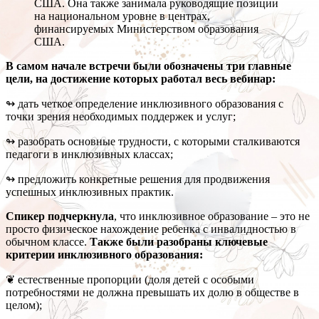
США. Она также занимала руководящие позиции
на национальном уровне в центрах,
финансируемых Министерством образования
США.
В самом начале встречи были обозначены три главные
цели, на достижение которых работал весь вебинар:
↬ дать четкое определение инклюзивного образования с
точки зрения необходимых поддержек и услуг;
↬ разобрать основные трудности, с которыми сталкиваются
педагоги в инклюзивных классах;
↬ предложить конкретные решения для продвижения
успешных инклюзивных практик.
Спикер подчеркнула
, что инклюзивное образование – это не
просто физическое нахождение ребенка с инвалидностью в
обычном классе.
Также были разобраны ключевые
критерии инклюзивного образования:
❦ естественные пропорции (доля детей с особыми
потребностями не должна превышать их долю в обществе в
целом);