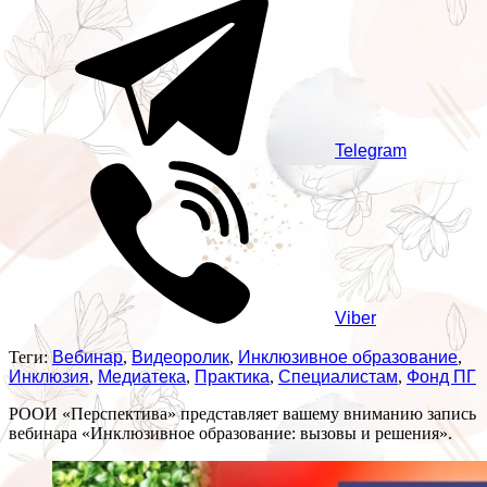
Telegram
Viber
Теги:
Вебинар
,
Видеоролик
,
Инклюзивное образование
,
Инклюзия
,
Медиатека
,
Практика
,
Специалистам
,
Фонд ПГ
РООИ «Перспектива» представляет вашему вниманию запись
вебинара «Инклюзивное образование: вызовы и решения».