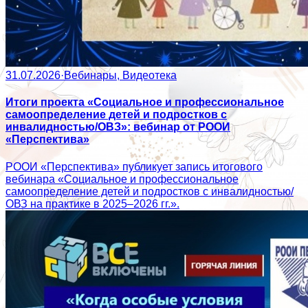
31.07.2026
·
Вебинары, Видеотека
Итоги проекта «Социальное и профессиональное
самоопределение детей и подростков с
инвалидностью/ОВЗ»: вебинар от РООИ
«Перспектива»
РООИ «Перспектива» публикует запись итогового
вебинара «Социальное и профессиональное
самоопределение детей и подростков с инвалидностью/
ОВЗ на практике в 2025–2026 гг.».