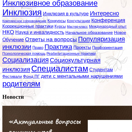
Инклюзивное образование
Инклюзия
Интересно
Инклюзия в культуре
Конференция
Конкурсы
Консультации
Комплексное сопровождение
Коррекционные практики
Курсы
Мастер-класс
Международный опыт
НКО
Наука и инвалидность
Начальное образование
Новое
Популяризация
Ответы на вопросы
Обучение
инклюзии
Практика
Проекты
Профориентация
Право
Психологическая помощь
Реабилитационные практики
Социализация
Социокультурная
Специалистам
инклюзия
Студентам
дети с ментальными нарушениями
Фестивали
Фонд ПГ
родителям
Новости