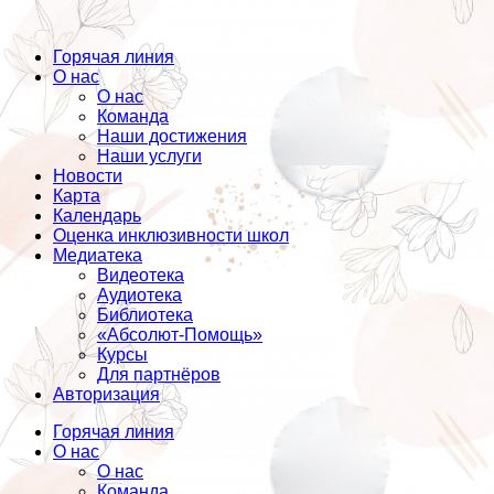
Горячая линия
О нас
О нас
Команда
Наши достижения
Наши услуги
Новости
Карта
Календарь
Оценка инклюзивности школ
Медиатека
Видеотека
Аудиотека
Библиотека
«Абсолют-Помощь»
Курсы
Для партнёров
Авторизация
Горячая линия
О нас
О нас
Команда