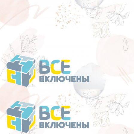
Перейти
к
содержанию