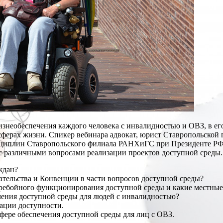
изнеобеспечения каждого человека с инвалидностью и ОВЗ, в ег
х сферах жизни. Спикер вебинара адвокат, юрист Ставропольско
сциплин Ставропольского филиала РАНХиГС при Президенте РФ
с различными вопросами реализации проектов доступной среды.
ждан?
ательства и Конвенции в части вопросов доступной среды?
ребойного функционирования доступной среды и какие местные
ечения доступной среды для людей с инвалидностью?
ации доступности.
ере обеспечения доступной среды для лиц с ОВЗ.