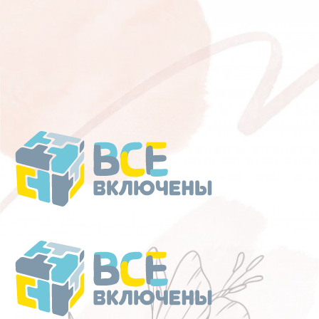
Перейти
к
содержанию