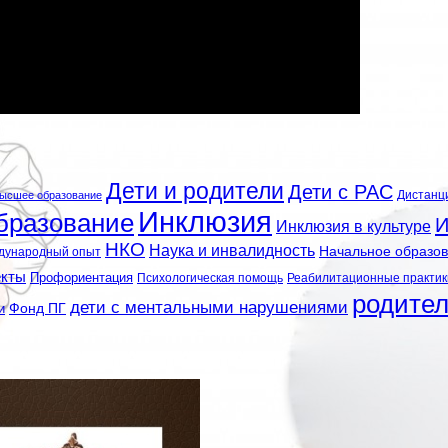
Дети и родители
Дети с РАС
Дистанц
ысшее образование
Инклюзия
бразование
И
Инклюзия в культуре
НКО
Наука и инвалидность
Начальное образо
дународный опыт
екты
Профориентация
Психологическая помощь
Реабилитационные практик
родите
дети с ментальными нарушениями
и
Фонд ПГ