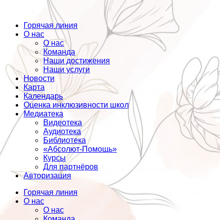
Горячая линия
О нас
О нас
Команда
Наши достижения
Наши услуги
Новости
Карта
Календарь
Оценка инклюзивности школ
Медиатека
Видеотека
Аудиотека
Библиотека
«Абсолют-Помощь»
Курсы
Для партнёров
Авторизация
Горячая линия
О нас
О нас
Команда