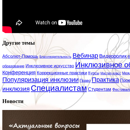
Другие темы
Вебинар
Видеоролик
Абсолют-Помощь
Благотворительность
В
Инклюзивное о
Инклюзивное искусство
образование
Конференция
Коррекционные практики
Курсы
Мастер-класс
Меж
Популяризация инклюзии
Практика
Про
Право
Специалистам
инклюзия
Студентам
Фестивал
Новости