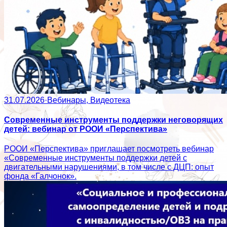
31.07.2026
·
Вебинары, Видеотека
Современные инструменты поддержки неговорящих
детей: вебинар от РООИ «Перспектива»
РООИ «Перспектива» приглашает посмотреть вебинар
«Современные инструменты поддержки детей с
двигательными нарушениями, в том числе с ДЦП: опыт
фонда «Галчонок».