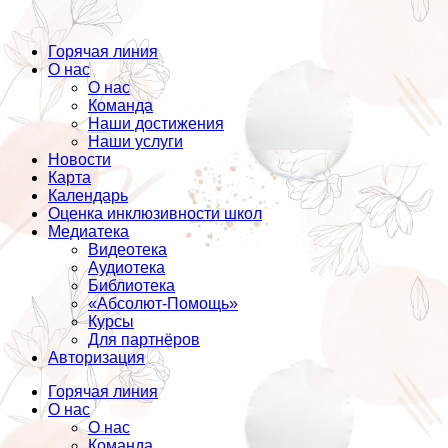
Горячая линия
О нас
О нас
Команда
Наши достижения
Наши услуги
Новости
Карта
Календарь
Оценка инклюзивности школ
Медиатека
Видеотека
Аудиотека
Библиотека
«Абсолют-Помощь»
Курсы
Для партнёров
Авторизация
Горячая линия
О нас
О нас
Команда