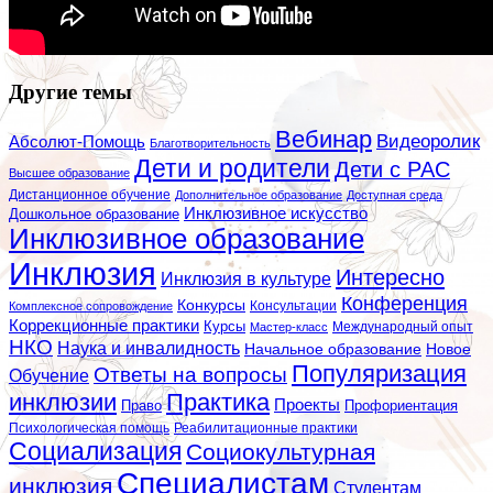
Другие темы
Вебинар
Видеоролик
Абсолют-Помощь
Благотворительность
Дети и родители
Дети с РАС
Высшее образование
Дистанционное обучение
Дополнительное образование
Доступная среда
Инклюзивное искусство
Дошкольное образование
Инклюзивное образование
Инклюзия
Интересно
Инклюзия в культуре
Конференция
Конкурсы
Консультации
Комплексное сопровождение
Коррекционные практики
Курсы
Мастер-класс
Международный опыт
НКО
Наука и инвалидность
Начальное образование
Новое
Популяризация
Ответы на вопросы
Обучение
инклюзии
Практика
Проекты
Профориентация
Право
Психологическая помощь
Реабилитационные практики
Социализация
Социокультурная
Специалистам
инклюзия
Студентам