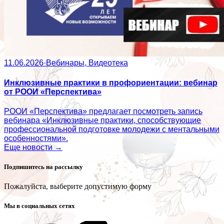
11.06.2026
·
Вебинары, Видеотека
Инклюзивные практики в профориентации: вебинар
от РООИ «Перспектива»
РООИ «Перспектива» предлагает посмотреть запись
вебинара «Инклюзивные практики, способствующие
профессиональной подготовке молодежи с ментальными
особенностями».
Еще новости →
Подпишитесь на рассылку
Пожалуйста, выберите допустимую форму
Мы в социальных сетях