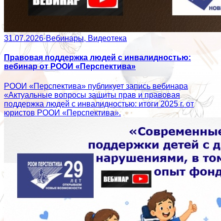
31.07.2026
·
Вебинары, Видеотека
Правовая поддержка людей с инвалидностью:
вебинар от РООИ «Перспектива»
РООИ «Перспектива» публикует запись вебинара
«Актуальные вопросы защиты прав и правовая
поддержка людей с инвалидностью: итоги 2025 г. от
юристов РООИ «Перспектива».