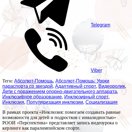
Telegram
Viber
Теги:
Абсолют-Помощь
,
Абсолют-Помощь: Уроки
параспорта со звездой
,
Адаптивный спорт
,
Видеоролик
,
Дети с поражением опорно-двигательного аппарата
,
Инклюзивное образование
,
Инклюзивный спорт
,
Инклюзия
,
Популяризация инклюзии
,
Социализация
В рамках проекта «Инклюзия: помогаем создавать равные
возможности для детей и подростков с инвалидностью»
РООИ «Перспектива» представляет запись видеоурока о
керлинге как паралимпийском спорте.