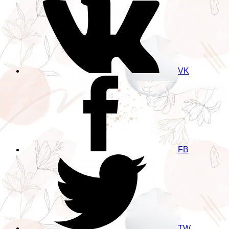
VK
FB
TW