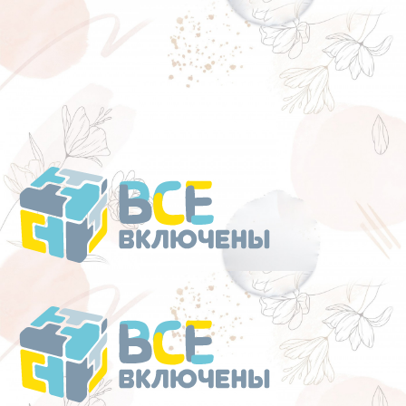
Перейти
к
содержанию