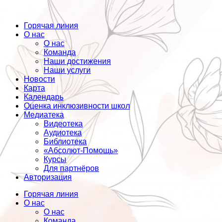
Горячая линия
О нас
О нас
Команда
Наши достижения
Наши услуги
Новости
Карта
Календарь
Оценка инклюзивности школ
Медиатека
Видеотека
Аудиотека
Библиотека
«Абсолют-Помощь»
Курсы
Для партнёров
Авторизация
Горячая линия
О нас
О нас
Команда