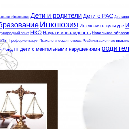
Дети и родители
Дети с РАС
Дистанц
ысшее образование
Инклюзия
бразование
И
Инклюзия в культуре
НКО
Наука и инвалидность
Начальное образо
дународный опыт
екты
Профориентация
Психологическая помощь
Реабилитационные практик
родите
дети с ментальными нарушениями
и
Фонд ПГ