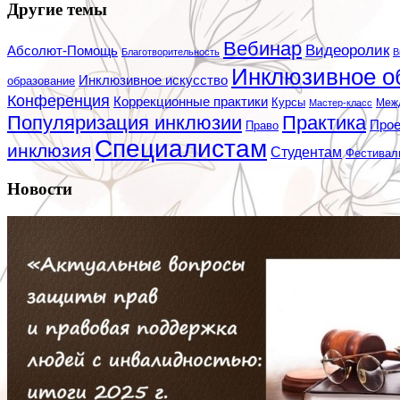
Другие темы
Вебинар
Видеоролик
Абсолют-Помощь
Благотворительность
В
Инклюзивное о
Инклюзивное искусство
образование
Конференция
Коррекционные практики
Курсы
Мастер-класс
Меж
Популяризация инклюзии
Практика
Про
Право
Специалистам
инклюзия
Студентам
Фестивал
Новости