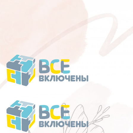
Перейти
к
содержанию