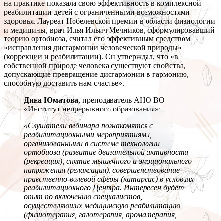
на практике показала свою эффективность в комплексной
реабилитации детей с ограниченными возможностями
здоровья. Лауреат Нобелевской премии в области физиологии
и медицины, врач Илья Ильич Мечников, сформулировавший
теорию ортобиоза, считал его эффективным средством
«исправления дисгармонии человеческой природы»
(коррекции и реабилитации). Он утверждал, что «в
собственной природе человека существуют свойства,
допускающие превращение дисгармонии в гармонию,
способную доставить нам счастье».
Дина Юматова
, преподаватель АНО ВО
«Институт непрерывного образования»:
«Слушатели вебинара познакомятся с
реабилитационными мероприятиями,
организованными в системе технологии
ортобиоза (развитие двигательной активности
(рекреация), снятие мышечного и эмоционального
напряжения (релаксация), совершенствование
нравственно-волевой сферы (катарсис) в условиях
реабилитационного Центра. Интересен будет
опыт по включению специалистов,
осуществляющих медицинскую реабилитацию
(физиотерапия, галотерапия, ароматерапия,