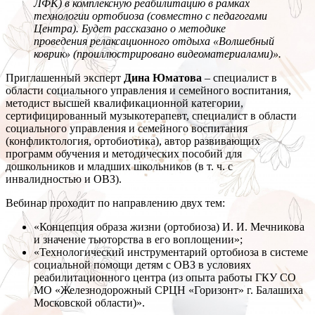
ЛФК) в комплексную реабилитацию в рамках
технологии ортобиоза (совместно с педагогами
Центра). Будет рассказано о методике
проведения релаксационного отдыха «Волшебный
коврик» (проиллюстрировано видеоматериалами)».
Приглашенный эксперт
Дина Юматова
– специалист в
области социального управления и семейного воспитания,
методист высшей квалификационной категории,
сертифицированный музыкотерапевт, специалист в области
социального управления и семейного воспитания
(конфликтология, ортобиотика), автор развивающих
программ обучения и методических пособий для
дошкольников и младших школьников (в т. ч. с
инвалидностью и ОВЗ).
Вебинар проходит по направлению двух тем:
«Концепция образа жизни (ортобиоза) И. И. Мечникова
и значение тьюторства в его воплощении»;
«Технологический инструментарий ортобиоза в системе
социальной помощи детям с ОВЗ в условиях
реабилитационного центра (из опыта работы ГКУ СО
МО «Железнодорожный СРЦН «Горизонт» г. Балашиха
Московской области)».