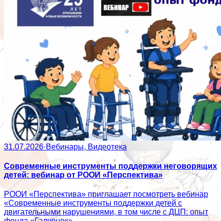
31.07.2026
·
Вебинары, Видеотека
Современные инструменты поддержки неговорящих
детей: вебинар от РООИ «Перспектива»
РООИ «Перспектива» приглашает посмотреть вебинар
«Современные инструменты поддержки детей с
двигательными нарушениями, в том числе с ДЦП: опыт
фонда «Галчонок».