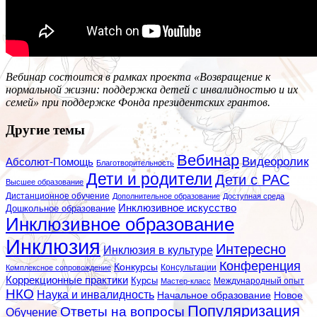
Вебинар состоится в рамках проекта «Возвращение к
нормальной жизни: поддержка детей с инвалидностью и их
семей» при поддержке Фонда президентских грантов.
Другие темы
Вебинар
Видеоролик
Абсолют-Помощь
Благотворительность
Дети и родители
Дети с РАС
Высшее образование
Дистанционное обучение
Дополнительное образование
Доступная среда
Инклюзивное искусство
Дошкольное образование
Инклюзивное образование
Инклюзия
Интересно
Инклюзия в культуре
Конференция
Конкурсы
Консультации
Комплексное сопровождение
Коррекционные практики
Курсы
Мастер-класс
Международный опыт
НКО
Наука и инвалидность
Начальное образование
Новое
Популяризация
Ответы на вопросы
Обучение