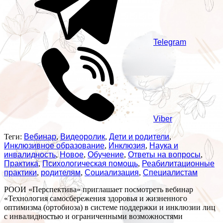
Telegram
Viber
Теги:
Вебинар
,
Видеоролик
,
Дети и родители
,
Инклюзивное образование
,
Инклюзия
,
Наука и
инвалидность
,
Новое
,
Обучение
,
Ответы на вопросы
,
Практика
,
Психологическая помощь
,
Реабилитационные
практики
,
родителям
,
Социализация
,
Специалистам
РООИ «Перспектива» приглашает посмотреть вебинар
«Технология самосбережения здоровья и жизненного
оптимизма (ортобиоза) в системе поддержки и инклюзии лиц
с инвалидностью и ограниченными возможностями