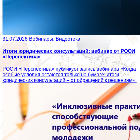
31.07.2026
·
Вебинары, Видеотека
Итоги юридических консультаций: вебинар от РООИ
«Перспектива»
РООИ «Перспектива» публикует запись вебинара «Когда
особые условия остаются только на бумаге: итоги
юридических консультаций – от обращений к решениям».