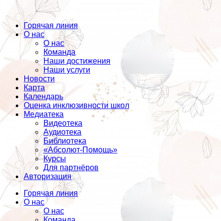
Горячая линия
О нас
О нас
Команда
Наши достижения
Наши услуги
Новости
Карта
Календарь
Оценка инклюзивности школ
Медиатека
Видеотека
Аудиотека
Библиотека
«Абсолют-Помощь»
Курсы
Для партнёров
Авторизация
Горячая линия
О нас
О нас
Команда