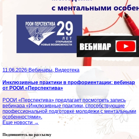
11.06.2026
·
Вебинары, Видеотека
Инклюзивные практики в профориентации: вебинар
от РООИ «Перспектива»
РООИ «Перспектива» предлагает посмотреть запись
вебинара «Инклюзивные практики, способствующие
профессиональной подготовке молодежи с ментальными
особенностями».
Еще новости →
Подпишитесь на рассылку