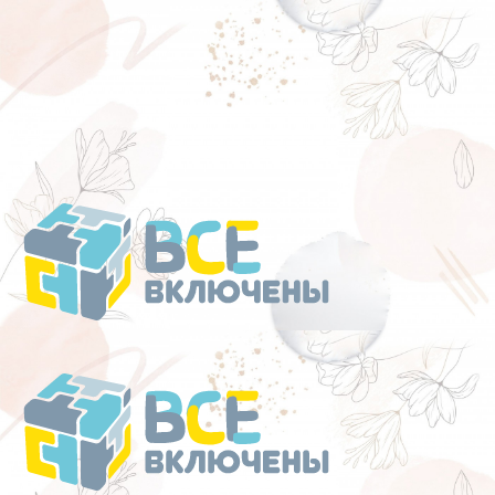
Перейти
к
содержанию