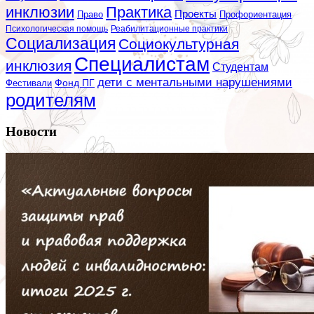
инклюзии
Практика
Проекты
Профориентация
Право
Психологическая помощь
Реабилитационные практики
Социализация
Социокультурная
Специалистам
инклюзия
Студентам
дети с ментальными нарушениями
Фестивали
Фонд ПГ
родителям
Новости